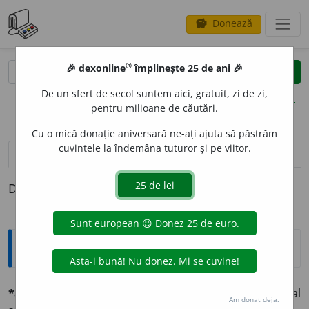
Donează
savings
®
®
🎉 dexonline
împlinește 25 de ani 🎉
caută
clear
search
De un sfert de secol suntem aici, gratuit, zi de zi,
opțiuni
pentru milioane de căutări.
Cu o mică donație aniversară ne-ați ajuta să păstrăm
cuvintele la îndemâna tuturor și pe viitor.
definiții (1)
Definiția cu ID-ul 562622:
Explicative DEX
*alóe
f. (vgr.
aló,
lat.
áloe
).
Bot.
Numele științific al
Am donat deja.