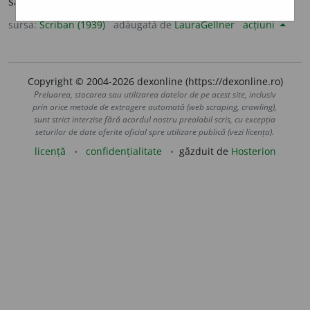
saburuluĭ. – Articulat ar fi
aloĭa,
ca
ploaĭe, ploaĭa.
sursa:
Scriban (1939)
adăugată de
LauraGellner
acțiuni
Copyright © 2004-2026 dexonline (https://dexonline.ro)
Preluarea, stocarea sau utilizarea datelor de pe acest site, inclusiv
prin orice metode de extragere automată (web scraping, crawling),
sunt strict interzise fără acordul nostru prealabil scris, cu excepția
seturilor de date oferite oficial spre utilizare publică (vezi licența).
licență
confidențialitate
găzduit de
Hosterion