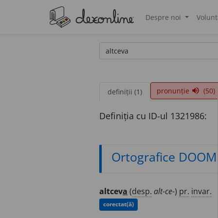
Despre noi
Volunt
®
pronunție
(50)
volume_up
definiții (1)
Definiția cu ID-ul 1321986:
Ortografice DOOM
altcev
a
(
desp.
alt-ce-
)
pr.
invar.
corectat(ă)