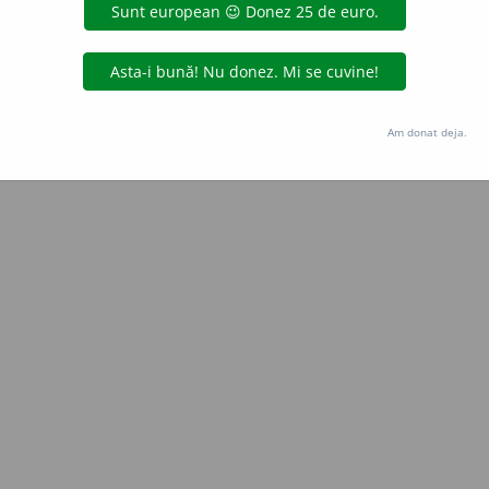
e
gall
acțiuni
Copyright © 2004-2026 dexonline (https://dexonline.ro)
area datelor de pe acest site, inclusiv prin orice metode de extragere automată (web s
Am donat deja.
dul nostru prealabil scris, cu excepția seturilor de date oferite oficial spre utilizare pub
licență
confidențialitate
găzduit de
Hosterion