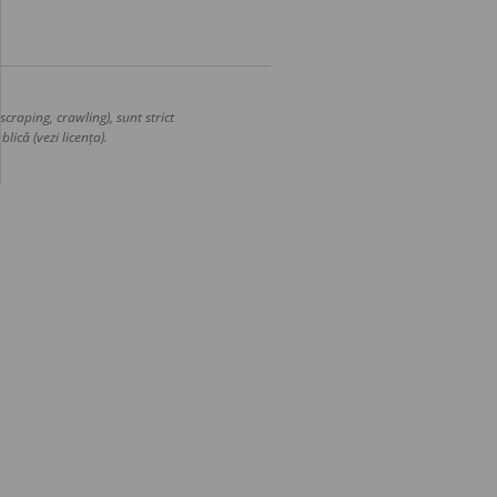
craping, crawling), sunt strict
lică (vezi licența).