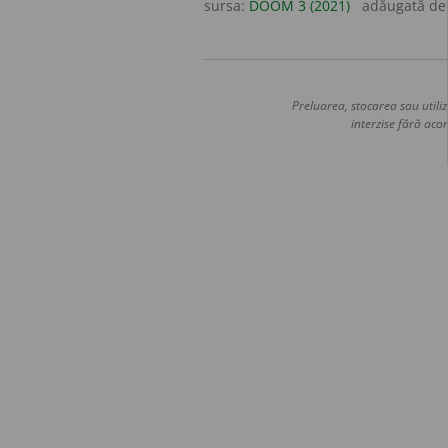
sursa:
DOOM 3 (2021)
adăugată d
Preluarea, stocarea sau utiliz
interzise fără acor