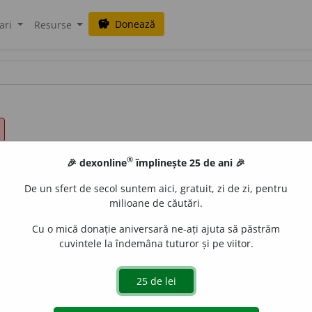
Donează
savings
ari
Resurse
®
🎉 dexonline
împlinește 25 de ani 🎉
De un sfert de secol suntem aici, gratuit, zi de zi, pentru
milioane de căutări.
Cu o mică donație aniversară ne-ați ajuta să păstrăm
cuvintele la îndemâna tuturor și pe viitor.