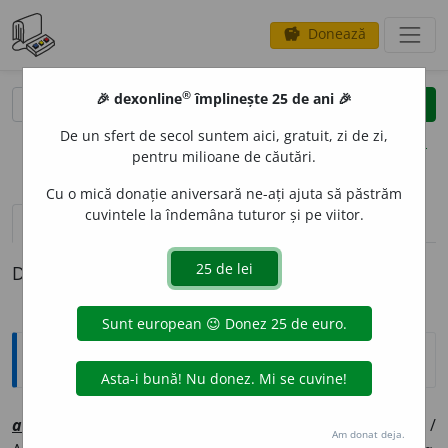
Donează
savings
®
®
🎉 dexonline
împlinește 25 de ani 🎉
caută
clear
search
De un sfert de secol suntem aici, gratuit, zi de zi,
opțiuni
pentru milioane de căutări.
Cu o mică donație aniversară ne-ați ajuta să păstrăm
cuvintele la îndemâna tuturor și pe viitor.
pronunție
(50)
volume_up
definiții (1)
Definiția cu ID-ul 1009962:
Explicative DEX
[1]
a
ltfel
av
[
At:
NEGRUZZI, S. 1, 40 /
V:
(
Mol
)
~feliu,
a
lfel
/
Am donat deja.