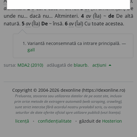
A și:
altf
e
l
/
E:
alt
+
fel
]
1
av
În alt fel.
Si:
altcum, altcumva,
altminteri.
2
a
Care este în alt fel.
3
av
(În amenințări) De
unde nu... dacă nu... Altminteri.
4
av
(
Îla
) ~
de
De altă
natură.
5
av
(
Îla
)
De
~ însă.
6
av
(
Îal
) Cu toate acestea.
Variantă neconsemnată ca intrare principală. —
gall
sursa:
MDA2 (2010)
adăugată de
blaurb.
acțiuni
Copyright © 2004-2026 dexonline (https://dexonline.ro)
Preluarea, stocarea sau utilizarea datelor de pe acest site, inclusiv
prin orice metode de extragere automată (web scraping, crawling),
sunt strict interzise fără acordul nostru prealabil scris, cu excepția
seturilor de date oferite oficial spre utilizare publică (vezi licența).
licență
confidențialitate
găzduit de
Hosterion