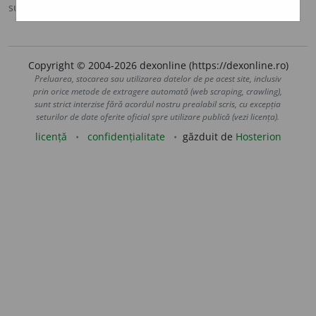
sursa:
Ortografic (2002)
adăugată de
siveco
acțiuni
Copyright © 2004-2026 dexonline (https://dexonline.ro)
Preluarea, stocarea sau utilizarea datelor de pe acest site, inclusiv
prin orice metode de extragere automată (web scraping, crawling),
sunt strict interzise fără acordul nostru prealabil scris, cu excepția
seturilor de date oferite oficial spre utilizare publică (vezi licența).
licență
confidențialitate
găzduit de
Hosterion