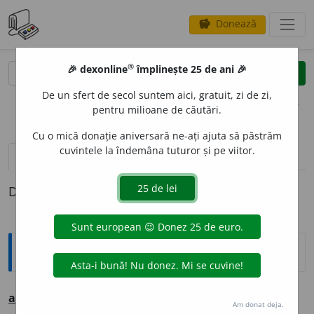
Donează
savings
®
®
🎉 dexonline
împlinește 25 de ani 🎉
caută
clear
search
De un sfert de secol suntem aici, gratuit, zi de zi,
opțiuni
pentru milioane de căutări.
Cu o mică donație aniversară ne-ați ajuta să păstrăm
cuvintele la îndemâna tuturor și pe viitor.
pronunție
(50)
volume_up
definiții (1)
Definiția cu ID-ul 221608:
Ortografice DOOM
a
ltfel
(altminteri, în mod diferit) adv. (sil. mf.
alt-
)
Am donat deja.