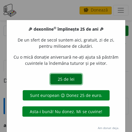
Donează
savings
®
®
🎉 dexonline
împlinește 25 de ani 🎉
caută
clear
search
De un sfert de secol suntem aici, gratuit, zi de zi,
opțiuni
pentru milioane de căutări.
Cu o mică donație aniversară ne-ați ajuta să păstrăm
cuvintele la îndemâna tuturor și pe viitor.
definiții (1)
Definiția cu ID-ul 221616:
Ortografice DOOM
altim
e
tru
s. n. (sil.
-tru
), art.
altim
e
trul;
pl.
altm
e
tre
Am donat deja.