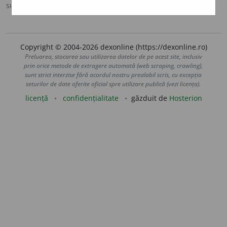
sursa:
Ortografic (2002)
adăugată de
siveco
acțiuni
Copyright © 2004-2026 dexonline (https://dexonline.ro)
Preluarea, stocarea sau utilizarea datelor de pe acest site, inclusiv
prin orice metode de extragere automată (web scraping, crawling),
sunt strict interzise fără acordul nostru prealabil scris, cu excepția
seturilor de date oferite oficial spre utilizare publică (vezi licența).
licență
confidențialitate
găzduit de
Hosterion