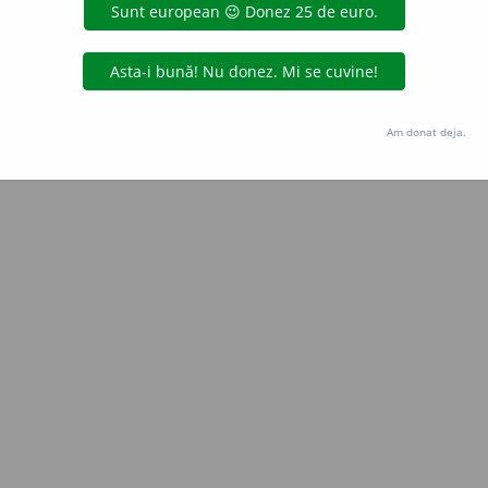
Copyright © 2004-2026 dexonline (https://dexonline.ro)
area datelor de pe acest site, inclusiv prin orice metode de extragere automată (web s
dul nostru prealabil scris, cu excepția seturilor de date oferite oficial spre utilizare pub
Am donat deja.
licență
confidențialitate
găzduit de
Hosterion