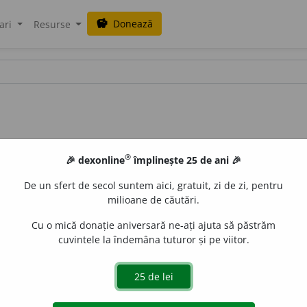
Donează
savings
ari
Resurse
®
🎉 dexonline
împlinește 25 de ani 🎉
De un sfert de secol suntem aici, gratuit, zi de zi, pentru
milioane de căutări.
Cu o mică donație aniversară ne-ați ajuta să păstrăm
cuvintele la îndemâna tuturor și pe viitor.
sură a altitudinii. [<
fr.
altimètre
].
aGellner
acțiuni