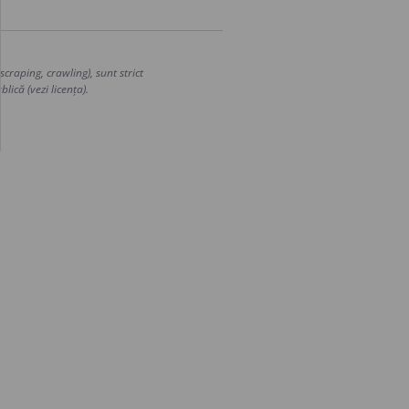
craping, crawling), sunt strict
lică (vezi licența).