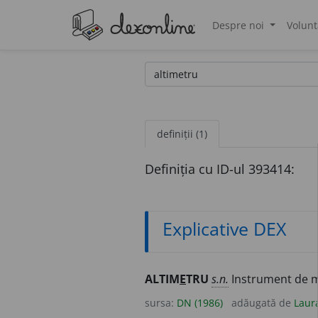
Despre noi
Volunt
®
definiții (1)
Definiția cu ID-ul 393414:
Explicative DEX
ALTIM
E
TRU
s.n.
Instrument de mă
sursa:
DN (1986)
adăugată de
Laur