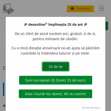
Donează
savings
®
®
🎉 dexonline
împlinește 25 de ani 🎉
caută
clear
search
De un sfert de secol suntem aici, gratuit, zi de zi,
opțiuni
pentru milioane de căutări.
Cu o mică donație aniversară ne-ați ajuta să păstrăm
cuvintele la îndemâna tuturor și pe viitor.
definiții (1)
Definiția cu ID-ul 1130762:
Ortografice DOOM
aluviune
(
i-u
)
Am donat deja.