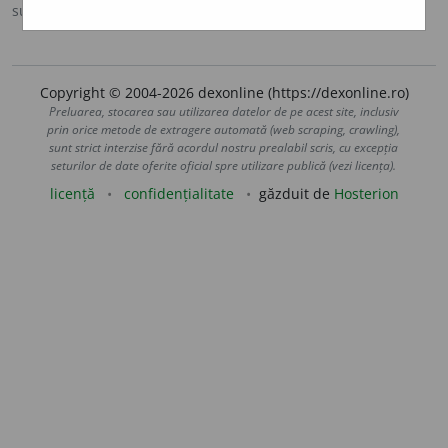
sursa:
MDO (1953)
adăugată de
Ladislau Strifler
acțiuni
Copyright © 2004-2026 dexonline (https://dexonline.ro)
Preluarea, stocarea sau utilizarea datelor de pe acest site, inclusiv
prin orice metode de extragere automată (web scraping, crawling),
sunt strict interzise fără acordul nostru prealabil scris, cu excepția
seturilor de date oferite oficial spre utilizare publică (vezi licența).
licență
confidențialitate
găzduit de
Hosterion