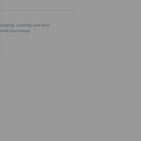
craping, crawling), sunt strict
lică (vezi licența).