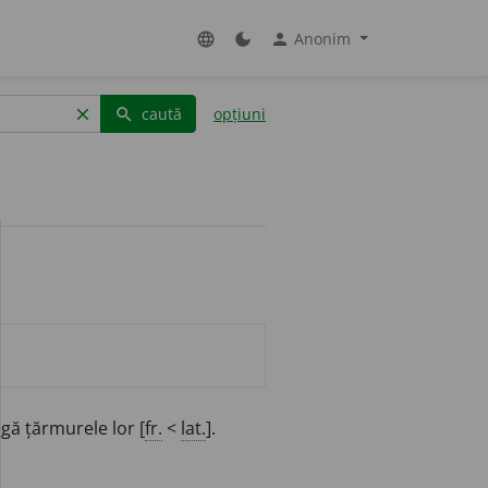
Anonim
language
dark_mode
person
caută
opțiuni
clear
search
ngă țărmurele lor [
fr.
<
lat.
].