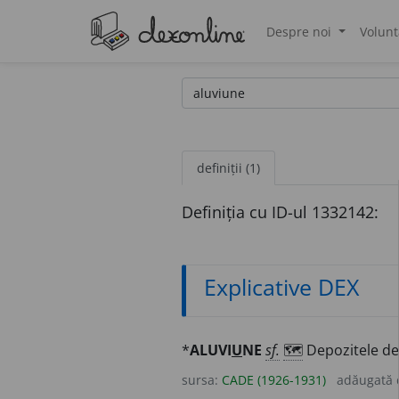
Despre noi
Volunt
®
definiții (1)
Definiția cu ID-ul 1332142:
Explicative DEX
*
ALUVI
U
NE
sf.
🗺
Depozitele de 
sursa:
CADE (1926-1931)
adăugată