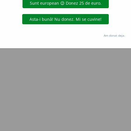
Copyright © 2004-2026 dexonline (https://dexonline.ro)
area datelor de pe acest site, inclusiv prin orice metode de extragere automată (web s
dul nostru prealabil scris, cu excepția seturilor de date oferite oficial spre utilizare pub
Am donat deja.
licență
confidențialitate
găzduit de
Hosterion