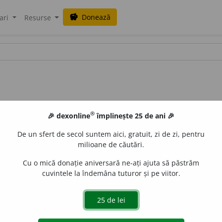
Donează
savings
ari
Resurse
®
🎉 dexonline
împlinește 25 de ani 🎉
De un sfert de secol suntem aici, gratuit, zi de zi, pentru
milioane de căutări.
Cu o mică donație aniversară ne-ați ajuta să păstrăm
cuvintele la îndemâna tuturor și pe viitor.
nămol, nisip, pietriș, etc. aduse de ape și îngrămădite pe lî
 de
Onukka
acțiuni