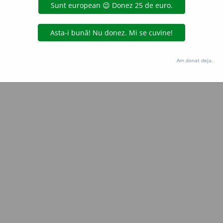
Copyright © 2004-2026 dexonline (https://dexonline.ro)
area datelor de pe acest site, inclusiv prin orice metode de extragere automată (web s
dul nostru prealabil scris, cu excepția seturilor de date oferite oficial spre utilizare pub
Am donat deja.
licență
confidențialitate
găzduit de
Hosterion