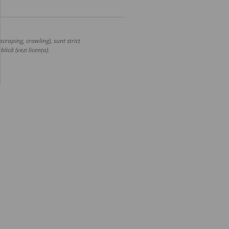
craping, crawling), sunt strict
lică (vezi licența).