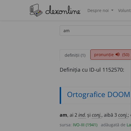
Despre noi
Volunt
®
pronunție
(50)
volume_up
definiții (1)
Definiția cu ID-ul 1152570:
Ortografice DOOM
am
, ai 2
ind.
și
conj.
, aibă 3
conj.
;
sursa:
IVO-III (1941)
adăugată de
La