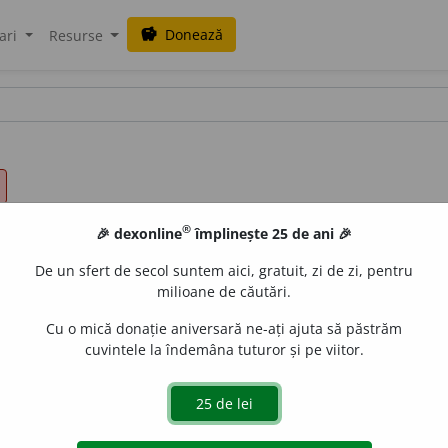
Donează
savings
ari
Resurse
®
🎉 dexonline
împlinește 25 de ani 🎉
De un sfert de secol suntem aici, gratuit, zi de zi, pentru
milioane de căutări.
Cu o mică donație aniversară ne-ați ajuta să păstrăm
cuvintele la îndemâna tuturor și pe viitor.
 el a făcut, ei au făcut.
dislau Strifler
acțiuni