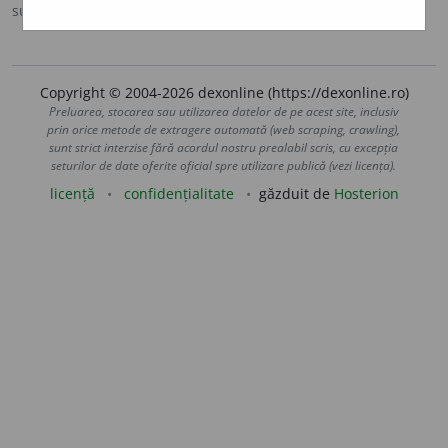
sursa:
DOOM 2 (2005)
adăugată de
raduborza
acțiuni
Copyright © 2004-2026 dexonline (https://dexonline.ro)
Preluarea, stocarea sau utilizarea datelor de pe acest site, inclusiv
prin orice metode de extragere automată (web scraping, crawling),
sunt strict interzise fără acordul nostru prealabil scris, cu excepția
seturilor de date oferite oficial spre utilizare publică (vezi licența).
licență
confidențialitate
găzduit de
Hosterion