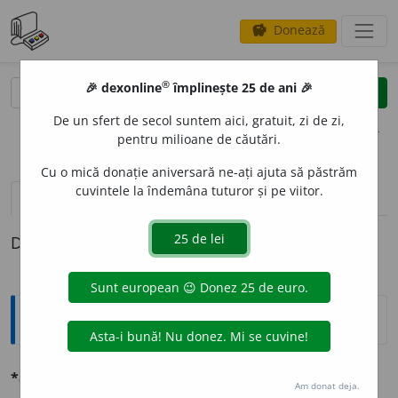
Donează
savings
®
®
🎉 dexonline
împlinește 25 de ani 🎉
caută
clear
search
De un sfert de secol suntem aici, gratuit, zi de zi,
opțiuni
pentru milioane de căutări.
Cu o mică donație aniversară ne-ați ajuta să păstrăm
cuvintele la îndemâna tuturor și pe viitor.
pronunție
(50)
volume_up
definiții (1)
Definiția cu ID-ul 781001:
Ortografice DOOM
1
2
*am
vb.
v.
ave
a
,
ave
a
Am donat deja.