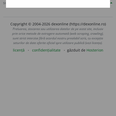
sursa:
DOOM 2 (2005)
adăugată de
CristinaDianaN
acțiuni
Copyright © 2004-2026 dexonline (https://dexonline.ro)
Preluarea, stocarea sau utilizarea datelor de pe acest site, inclusiv
prin orice metode de extragere automată (web scraping, crawling),
sunt strict interzise fără acordul nostru prealabil scris, cu excepția
seturilor de date oferite oficial spre utilizare publică (vezi licența).
licență
confidențialitate
găzduit de
Hosterion