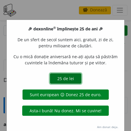
Donează
savings
®
®
🎉 dexonline
împlinește 25 de ani 🎉
caută
clear
search
De un sfert de secol suntem aici, gratuit, zi de zi,
opțiuni
pentru milioane de căutări.
Cu o mică donație aniversară ne-ați ajuta să păstrăm
cuvintele la îndemâna tuturor și pe viitor.
pronunție
(1)
volume_up
definiții (1)
Definiția cu ID-ul 443075:
Ortografice DOOM
aman
e
t
s. n.
, (obiecte)
pl.
aman
e
te / aman
e
turi
Am donat deja.