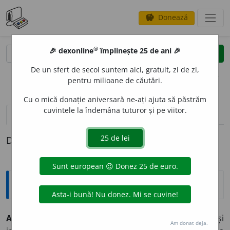
Donează
savings
®
®
🎉 dexonline
împlinește 25 de ani 🎉
caută
clear
search
De un sfert de secol suntem aici, gratuit, zi de zi,
opțiuni
pentru milioane de căutări.
Cu o mică donație aniversară ne-ați ajuta să păstrăm
cuvintele la îndemâna tuturor și pe viitor.
definiții (1)
Definiția cu ID-ul 826350:
Explicative DEX
AMBARD
E
E,
ambardee,
s. f.
Îndepărtare bruscă și
Am donat deja.