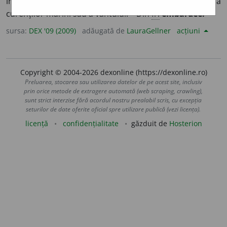
involuntară a unei nave din drumul urmat din cauza
curenților marini sau a vântului. – Din
fr.
embardée.
sursa:
DEX '09 (2009)
adăugată de
LauraGellner
acțiuni
Copyright © 2004-2026 dexonline (https://dexonline.ro)
Preluarea, stocarea sau utilizarea datelor de pe acest site, inclusiv
prin orice metode de extragere automată (web scraping, crawling),
sunt strict interzise fără acordul nostru prealabil scris, cu excepția
seturilor de date oferite oficial spre utilizare publică (vezi licența).
licență
confidențialitate
găzduit de
Hosterion