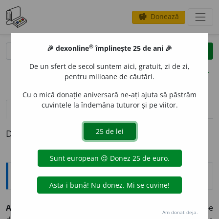
Donează
savings
®
®
🎉 dexonline
împlinește 25 de ani 🎉
caută
clear
search
De un sfert de secol suntem aici, gratuit, zi de zi,
opțiuni
pentru milioane de căutări.
Cu o mică donație aniversară ne-ați ajuta să păstrăm
cuvintele la îndemâna tuturor și pe viitor.
definiții (1)
Definiția cu ID-ul 1340170:
Explicative DEX
AMICUS PLATO, SED MAGIS AMICA VERITAS
(
lat.
) = Mi-e
Am donat deja.