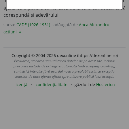
drag Platon, dar mai drag îmi este adevărul. Nu este de
ajuns ca o părere să fie dată de cineva cunoscut, ci să
corespundă și adevărului.
sursa:
CADE (1926-1931)
adăugată de
Anca Alexandru
acțiuni
Copyright © 2004-2026 dexonline (https://dexonline.ro)
Preluarea, stocarea sau utilizarea datelor de pe acest site, inclusiv
prin orice metode de extragere automată (web scraping, crawling),
sunt strict interzise fără acordul nostru prealabil scris, cu excepția
seturilor de date oferite oficial spre utilizare publică (vezi licența).
licență
confidențialitate
găzduit de
Hosterion