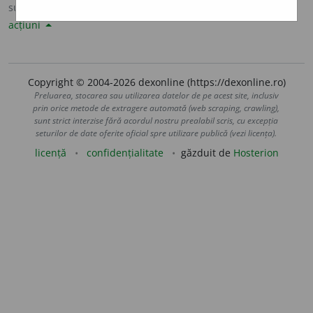
sursa:
DOOM 3 (2021)
adăugată de
Anca Alexandru
acțiuni
Copyright © 2004-2026 dexonline (https://dexonline.ro)
Preluarea, stocarea sau utilizarea datelor de pe acest site, inclusiv
prin orice metode de extragere automată (web scraping, crawling),
sunt strict interzise fără acordul nostru prealabil scris, cu excepția
seturilor de date oferite oficial spre utilizare publică (vezi licența).
licență
confidențialitate
găzduit de
Hosterion