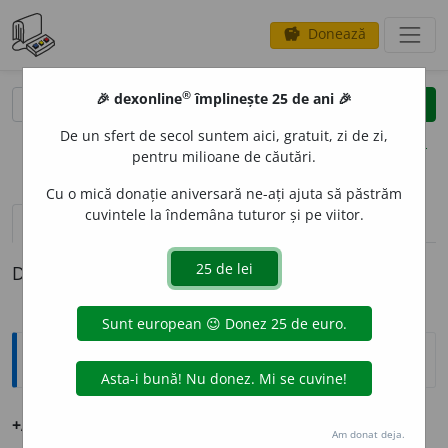
Donează
savings
®
®
🎉 dexonline
împlinește 25 de ani 🎉
caută
clear
search
De un sfert de secol suntem aici, gratuit, zi de zi,
opțiuni
pentru milioane de căutări.
Cu o mică donație aniversară ne-ați ajuta să păstrăm
cuvintele la îndemâna tuturor și pe viitor.
pronunție
(50)
volume_up
definiții (1)
Definiția cu ID-ul 1256537:
Ortografice DOOM
+Am
o
r
(zeul iubirii la romani)
s.
propriu
m.
Am donat deja.