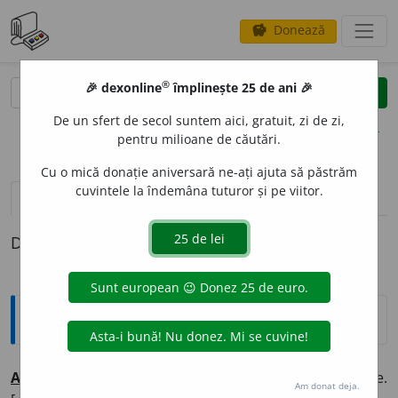
Donează
savings
®
®
🎉 dexonline
împlinește 25 de ani 🎉
caută
clear
search
De un sfert de secol suntem aici, gratuit, zi de zi,
opțiuni
pentru milioane de căutări.
Cu o mică donație aniversară ne-ați ajuta să păstrăm
cuvintele la îndemâna tuturor și pe viitor.
pronunție
(50)
volume_up
definiții (1)
Definiția cu ID-ul 361902:
Explicative DEX
A
MPLU
adj.
Larg, întins, dezvoltat; cu amănunte multe.
Am donat deja.