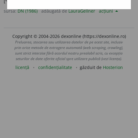
[<
fr.
ample,
cf.
lat.
amplus
].
sursa:
DN (1986)
adăugată de
LauraGellner
acțiuni
Copyright © 2004-2026 dexonline (https://dexonline.ro)
Preluarea, stocarea sau utilizarea datelor de pe acest site, inclusiv
prin orice metode de extragere automată (web scraping, crawling),
sunt strict interzise fără acordul nostru prealabil scris, cu excepția
seturilor de date oferite oficial spre utilizare publică (vezi licența).
licență
confidențialitate
găzduit de
Hosterion