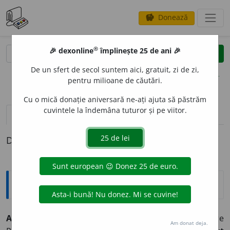
Donează
savings
®
®
🎉 dexonline
împlinește 25 de ani 🎉
caută
clear
search
De un sfert de secol suntem aici, gratuit, zi de zi,
opțiuni
pentru milioane de căutări.
Cu o mică donație aniversară ne-ați ajuta să păstrăm
cuvintele la îndemâna tuturor și pe viitor.
pronunție
(50)
volume_up
definiții (1)
Definiția cu ID-ul 322881:
Explicative DEX
2
AN
~i
m.
Perioadă de timp cuprinzând 12 luni, în care
Am donat deja.