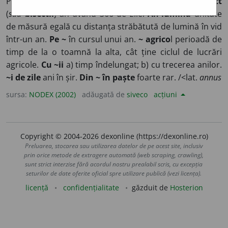
Pământul face o revoluție în jurul Soarelui. ◊
~ bisect
(
sau
bisectil
) an având 366 de zile.
An-lumină
unitate
de măsură egală cu distanța străbătută de lumină în vid
într-un an.
Pe ~
în cursul unui an.
~ agrico
l perioadă de
timp de la o toamnă la alta, cât ține ciclul de lucrări
agricole.
Cu ~ii
a) timp îndelungat; b) cu trecerea anilor.
~i de zile
ani în șir.
Din ~ în paște
foarte rar. /<lat.
annus
sursa:
NODEX (2002)
adăugată de
siveco
acțiuni
Copyright © 2004-2026 dexonline (https://dexonline.ro)
Preluarea, stocarea sau utilizarea datelor de pe acest site, inclusiv
prin orice metode de extragere automată (web scraping, crawling),
sunt strict interzise fără acordul nostru prealabil scris, cu excepția
seturilor de date oferite oficial spre utilizare publică (vezi licența).
licență
confidențialitate
găzduit de
Hosterion