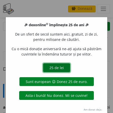
Donează
savings
®
®
🎉 dexonline
împlinește 25 de ani 🎉
caută
clear
search
De un sfert de secol suntem aici, gratuit, zi de zi,
opțiuni
pentru milioane de căutări.
Cu o mică donație aniversară ne-ați ajuta să păstrăm
cuvintele la îndemâna tuturor și pe viitor.
pronunție
(50)
volume_up
definiții (1)
Definiția cu ID-ul 546526:
Enciclopedice
an,
ani
s. m.
Perioadă de timp care corespunde unei
Am donat deja.