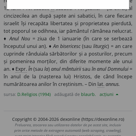
revoluții a Pământului în jurul Soarelui și care cuprinde
12 luni. ♦
An sabatic
v.
sabatic.
♦
An jubiliar
= (la evrei) al
cincizecilea an după șapte ani sabatici, în care fiecare
israelit își recapăta libertatea și proprietatea pierdută,
tot poporul se odihnea, iar pământul rămânea nelucrat.
♦
Anul Nou
= ziua de 1 ianuarie (în care se serbează
începutul unui an). ♦
An bisericesc
(sau
liturgic
) = an care
cuprinde rânduiala sărbătorilor și a posturilor, precum
și pomenirea morților, din diferite momente ale unui
an. ♦
Expr.
În
(sau
la
)
anul mântuirii
sau
în anul Domnului
=
în anul de la (nașterea lui) Hristos, de când începe
numărătoarea anilor în creștinism. – Din
lat.
annus.
sursa:
D.Religios (1994)
adăugată de
blaurb.
acțiuni
Copyright © 2004-2026 dexonline (https://dexonline.ro)
Preluarea, stocarea sau utilizarea datelor de pe acest site, inclusiv
prin orice metode de extragere automată (web scraping, crawling),
sunt strict interzise fără acordul nostru prealabil scris, cu excepția