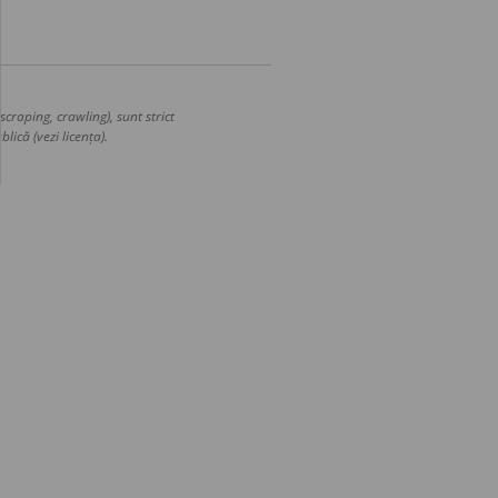
craping, crawling), sunt strict
lică (vezi licența).