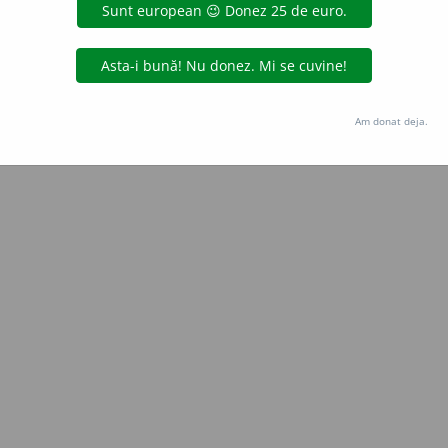
LauraGellner
acțiuni
Copyright © 2004-2026 dexonline (https://dexonline.ro)
area datelor de pe acest site, inclusiv prin orice metode de extragere automată (web s
Am donat deja.
dul nostru prealabil scris, cu excepția seturilor de date oferite oficial spre utilizare pub
licență
confidențialitate
găzduit de
Hosterion