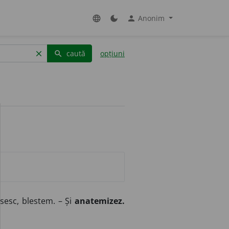
Anonim
language
dark_mode
person
caută
opțiuni
clear
search
risesc, blestem. – Și
anatemizez.