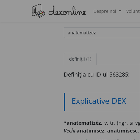
Despre noi
Volunt
®
definiții (1)
Definiția cu ID-ul 563285:
Explicative DEX
*anatematizéz,
v. tr. (ngr. și v
Vechĭ
anatimisez, anatimisesc