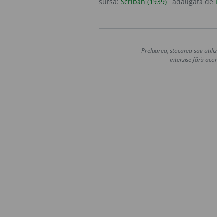
sursa:
Scriban (1939)
adăugată de
Preluarea, stocarea sau utiliz
interzise fără acor