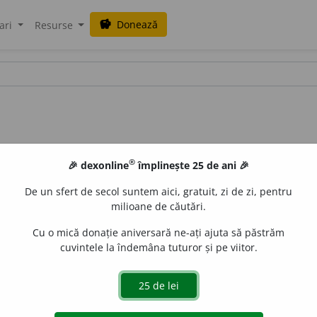
Donează
savings
ari
Resurse
®
🎉 dexonline
împlinește 25 de ani 🎉
De un sfert de secol suntem aici, gratuit, zi de zi, pentru
milioane de căutări.
Cu o mică donație aniversară ne-ați ajuta să păstrăm
cuvintele la îndemâna tuturor și pe viitor.
gr.
anathematizo;
fr.
anathématiser.
Cp. cu
sistematizez
). Afu
, anatematizesc
și
anatematisesc.