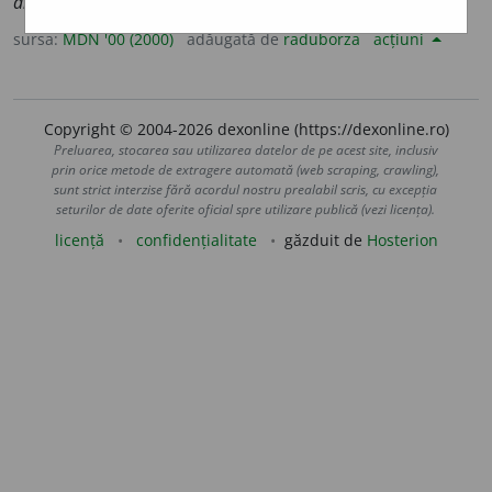
anathématiser,
lat.
anathemisare
)
sursa:
MDN '00 (2000)
adăugată de
raduborza
acțiuni
Copyright © 2004-2026 dexonline (https://dexonline.ro)
Preluarea, stocarea sau utilizarea datelor de pe acest site, inclusiv
prin orice metode de extragere automată (web scraping, crawling),
sunt strict interzise fără acordul nostru prealabil scris, cu excepția
seturilor de date oferite oficial spre utilizare publică (vezi licența).
licență
confidențialitate
găzduit de
Hosterion