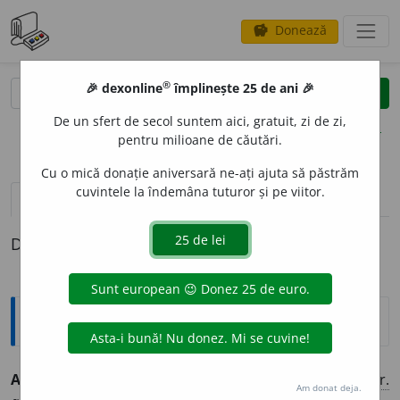
Donează
savings
®
®
🎉 dexonline
împlinește 25 de ani 🎉
caută
clear
search
De un sfert de secol suntem aici, gratuit, zi de zi,
opțiuni
pentru milioane de căutări.
Cu o mică donație aniversară ne-ați ajuta să păstrăm
cuvintele la îndemâna tuturor și pe viitor.
definiții (1)
Definiția cu ID-ul 447891:
Explicative DEX
ANATEMIZ
A
vb.
tr.
a pronunța anatema. (după
fr.
Am donat deja.