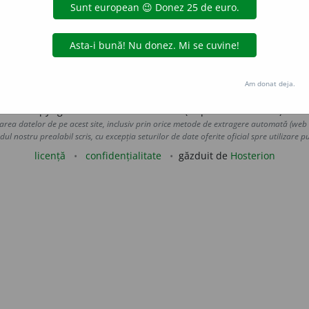
ă greșită etc. ♦ A pune pucul sau mingea în joc (la hochei și 
ge
– în gaj].
aGellner
acțiuni
Am donat deja.
Copyright © 2004-2026 dexonline (https://dexonline.ro)
area datelor de pe acest site, inclusiv prin orice metode de extragere automată (web s
dul nostru prealabil scris, cu excepția seturilor de date oferite oficial spre utilizare pub
licență
confidențialitate
găzduit de
Hosterion