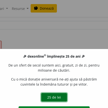
Donează
savings
ari
Resurse
®
🎉 dexonline
împlinește 25 de ani 🎉
De un sfert de secol suntem aici, gratuit, zi de zi, pentru
milioane de căutări.
Cu o mică donație aniversară ne-ați ajuta să păstrăm
cuvintele la îndemâna tuturor și pe viitor.
un angajament. ♦ A închiria ceva.
2.
refl.
A se obliga la cev
ăspundere. ♦ A antrena într-o acțiune. ♦ A începe, a porni (o d
Despre avioane
) A intra (fără voia pilotului) într-o poziție n