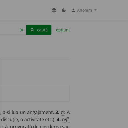
Anonim
language
dark_mode
person
caută
opțiuni
clear
search
a, a-și lua un angajament.
3.
tr.
A
iscuție, o activitate etc.).
4.
refl.
edorită, provocată de pierderea sau