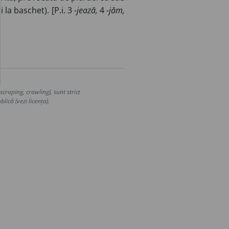
la baschet). [P.i. 3
-jează,
4
-jăm,
craping, crawling), sunt strict
lică (vezi licența).