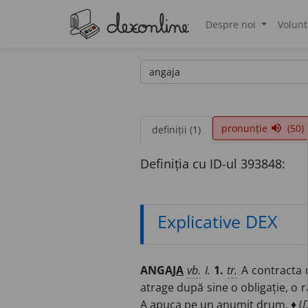
Despre noi
Volunt
®
pronunție
(50)
volume_up
definiții (1)
Definiția cu ID-ul 393848:
Explicative DEX
ANGAJ
A
vb.
I.
1.
tr.
A contracta 
atrage după sine o obligație, o r
A apuca pe un anumit drum. ♦ (