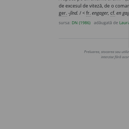
de excesul de viteză, de o comand
ger.
-jînd.
/ <
fr.
engager,
cf.
en ga
sursa:
DN (1986)
adăugată de
Laur
Preluarea, stocarea sau utiliz
interzise fără acor