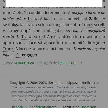
sau a se încadra într-un loc de muncă, în condiții
determinate. ♦
Tranz.
A primi să efectueze o lucrare, o
muncă etc. în condiții determinate.
A angaja o lucrare de
arhitectură.
♦
Tranz.
A lua cu chirie un vehicul.
2.
Refl.
A
se obliga la ceva, a-și lua un angajament. ♦
Tranz.
și
refl.
A atrage după sine o obligație.
Articolul nu angajează
revista.
3.
Tranz.
și
refl.
A (se) antrena într-o acțiune; a
apuca sau a face să apuce într-o anumită direcție. ♦
Tranz.
A începe, a porni o acțiune etc.
Trupele au angajat
lupta.
–
Fr.
engager.
sursa:
DLRM (1958)
adăugată de
lgall
acțiuni
Copyright © 2004-2026 dexonline (https://dexonline.ro)
Preluarea, stocarea sau utilizarea datelor de pe acest site, inclusiv
prin orice metode de extragere automată (web scraping, crawling),
sunt strict interzise fără acordul nostru prealabil scris, cu excepția
seturilor de date oferite oficial spre utilizare publică (vezi licența).
licență
confidențialitate
găzduit de
Hosterion