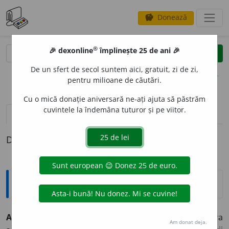
Donează
savings
®
®
🎉 dexonline
împlinește 25 de ani 🎉
caută
clear
search
De un sfert de secol suntem aici, gratuit, zi de zi,
opțiuni
pentru milioane de căutări.
Cu o mică donație aniversară ne-ați ajuta să păstrăm
cuvintele la îndemâna tuturor și pe viitor.
pronunție
(50)
volume_up
definiții (1)
Definiția cu ID-ul 529213:
Explicative DEX
ANGAJ
A
,
angajez,
vb.
I.
1.
Tranz.
și
refl.
A primi pe cineva
Am donat deja.