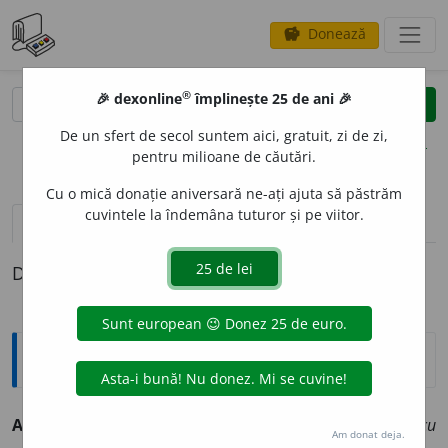
Donează
savings
®
®
🎉 dexonline
împlinește 25 de ani 🎉
caută
clear
search
De un sfert de secol suntem aici, gratuit, zi de zi,
opțiuni
pentru milioane de căutări.
Cu o mică donație aniversară ne-ați ajuta să păstrăm
cuvintele la îndemâna tuturor și pe viitor.
pronunție
(7)
volume_up
definiții (1)
Definiția cu ID-ul 893296:
Explicative DEX
ANG
E
LIC, -Ă,
angelici, -e,
adj.
(Rar) Îngeresc.
Gioconda, cu
Am donat deja.