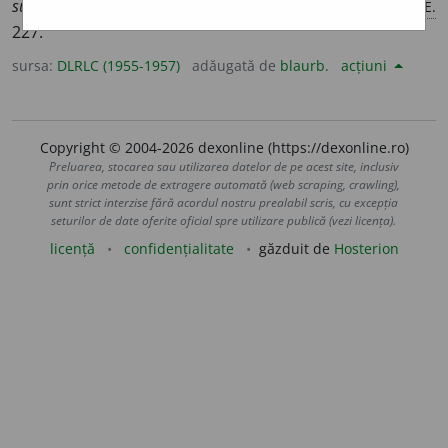
BART, E.
surîsul ei angelic, devenise aspră, dură și crudă.
227.
sursa:
DLRLC (1955-1957)
adăugată de
blaurb.
acțiuni
Copyright © 2004-2026 dexonline (https://dexonline.ro)
Preluarea, stocarea sau utilizarea datelor de pe acest site, inclusiv
prin orice metode de extragere automată (web scraping, crawling),
sunt strict interzise fără acordul nostru prealabil scris, cu excepția
seturilor de date oferite oficial spre utilizare publică (vezi licența).
licență
confidențialitate
găzduit de
Hosterion