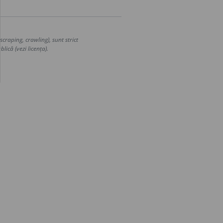
craping, crawling), sunt strict
lică (vezi licența).