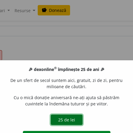
Donează
savings
ari
Resurse
®
🎉 dexonline
împlinește 25 de ani 🎉
De un sfert de secol suntem aici, gratuit, zi de zi, pentru
milioane de căutări.
Cu o mică donație aniversară ne-ați ajuta să păstrăm
cuvintele la îndemâna tuturor și pe viitor.
e
gall
acțiuni