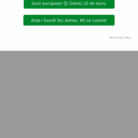
Copyright © 2004-2026 dexonline (https://dexonline.ro)
area datelor de pe acest site, inclusiv prin orice metode de extragere automată (web s
dul nostru prealabil scris, cu excepția seturilor de date oferite oficial spre utilizare pub
Am donat deja.
licență
confidențialitate
găzduit de
Hosterion