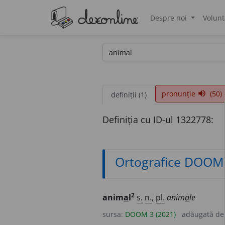
Despre noi
Volunt
®
pronunție
(50)
volume_up
definiții (1)
Definiția cu ID-ul 1322778:
Ortografice DOOM
2
anim
a
l
s.
n.
,
pl.
anim
a
le
sursa:
DOOM 3 (2021)
adăugată d