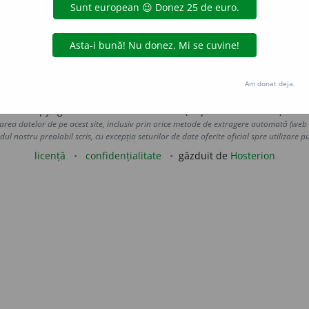
devenit atribute ale evangheliștilor, conform viziunii
sf.
Ioa
ul
pentru Ioan (atributul lui Matei fiind, prin excepție,
îngerul
de
blaurb.
acțiuni
Am donat deja.
Copyright © 2004-2026 dexonline (https://dexonline.ro)
area datelor de pe acest site, inclusiv prin orice metode de extragere automată (web s
dul nostru prealabil scris, cu excepția seturilor de date oferite oficial spre utilizare pub
licență
confidențialitate
găzduit de
Hosterion