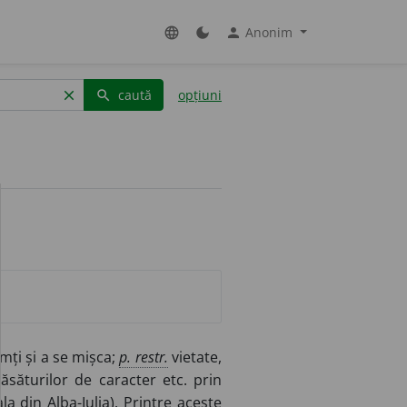
Anonim
language
dark_mode
person
caută
opțiuni
clear
search
imți și a se mișca;
p. restr.
vietate,
răsăturilor de caracter etc. prin
a din Alba-Iulia). Printre aceste