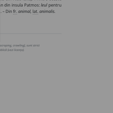
n din insula Patmos:
leul
pentru
). – Din
fr.
animal,
lat.
animalis.
craping, crawling), sunt strict
lică (vezi licența).