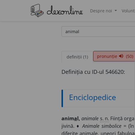
Despre noi
Volunt
®
pronunție
(50)
volume_up
definiții (1)
Definiția cu ID-ul 546620:
Enciclopedice
anim
a
l,
animale
s. n.
Ființă orga
jivină. ♦
Animale simbolice
= (în 
diferite animale, uneori fabuloa