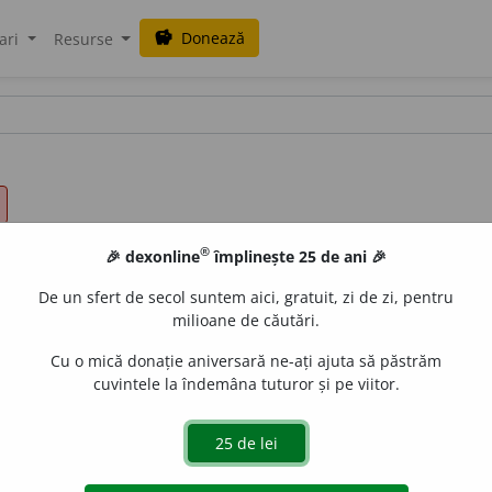
Donează
savings
ari
Resurse
®
🎉 dexonline
împlinește 25 de ani 🎉
De un sfert de secol suntem aici, gratuit, zi de zi, pentru
milioane de căutări.
Cu o mică donație aniversară ne-ați ajuta să păstrăm
cuvintele la îndemâna tuturor și pe viitor.
nizată uni- sau pluricelulară, înzestrată cu facultatea de a s
iconografie) reprezentarea simbolică a virtuții, viciului, t
se, folosită cu deosebire de artiștii epocii romane (catedral