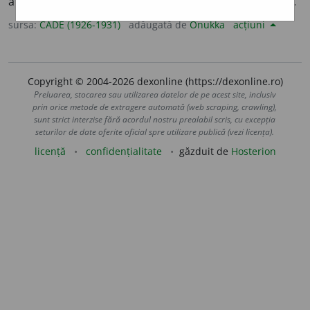
anului, sezon [
an
+
timp
, după
germ.
Jahreszeit
].
sursa:
CADE (1926-1931)
adăugată de
Onukka
acțiuni
Copyright © 2004-2026 dexonline (https://dexonline.ro)
Preluarea, stocarea sau utilizarea datelor de pe acest site, inclusiv
prin orice metode de extragere automată (web scraping, crawling),
sunt strict interzise fără acordul nostru prealabil scris, cu excepția
seturilor de date oferite oficial spre utilizare publică (vezi licența).
licență
confidențialitate
găzduit de
Hosterion