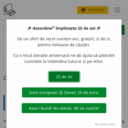
Donează
savings
®
®
🎉 dexonline
împlinește 25 de ani 🎉
caută
clear
search
De un sfert de secol suntem aici, gratuit, zi de zi,
opțiuni
pentru milioane de căutări.
Cu o mică donație aniversară ne-ați ajuta să păstrăm
cuvintele la îndemâna tuturor și pe viitor.
pronunție
(15)
volume_up
definiții (1)
Definiția cu ID-ul 1332883:
Explicative DEX
*
ANOT
I
MP
(
pl.
-
uri
)
sn.
Una din cele patru împărțiri ale
Am donat deja.