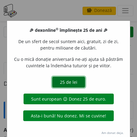
Donează
savings
®
®
🎉 dexonline
împlinește 25 de ani 🎉
caută
clear
search
De un sfert de secol suntem aici, gratuit, zi de zi,
opțiuni
pentru milioane de căutări.
Cu o mică donație aniversară ne-ați ajuta să păstrăm
cuvintele la îndemâna tuturor și pe viitor.
pronunție
(1)
volume_up
definiții (1)
Definiția cu ID-ul 30563:
Explicative DEX
ANTIVARI
O
LIC, -Ă,
antivariolici, -ce,
adj.
,
s. n.
(Vaccin, ser)
Am donat deja.