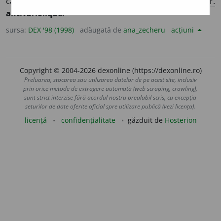
care combate variola. [
Pr.
:
-ri-o-
] – Din
fr.
antivariolique.
sursa:
DEX '98 (1998)
adăugată de
ana_zecheru
acțiuni
Copyright © 2004-2026 dexonline (https://dexonline.ro)
Preluarea, stocarea sau utilizarea datelor de pe acest site, inclusiv
prin orice metode de extragere automată (web scraping, crawling),
sunt strict interzise fără acordul nostru prealabil scris, cu excepția
seturilor de date oferite oficial spre utilizare publică (vezi licența).
licență
confidențialitate
găzduit de
Hosterion