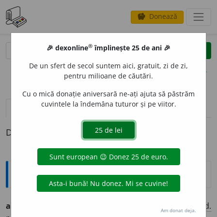
Donează
savings
®
®
🎉 dexonline
împlinește 25 de ani 🎉
caută
clear
search
De un sfert de secol suntem aici, gratuit, zi de zi,
opțiuni
pentru milioane de căutări.
Cu o mică donație aniversară ne-ați ajuta să păstrăm
cuvintele la îndemâna tuturor și pe viitor.
pronunție
(50)
volume_up
definiții (1)
Definiția cu ID-ul 1323383:
Ortografice DOOM
anum
i
t
adj.
m.
,
pl.
anum
i
ți
;
f.
anum
i
tă
,
pl.
anum
i
te
;
g.-d.
Am donat deja.