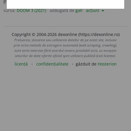
pl.
m.
și
f.
anum
i
tor
(
opiniile/a se adresa ~ oameni
)
sursa:
DOOM 3 (2021)
adăugată de
gall
acțiuni
Copyright © 2004-2026 dexonline (https://dexonline.ro)
Preluarea, stocarea sau utilizarea datelor de pe acest site, inclusiv
prin orice metode de extragere automată (web scraping, crawling),
sunt strict interzise fără acordul nostru prealabil scris, cu excepția
seturilor de date oferite oficial spre utilizare publică (vezi licența).
licență
confidențialitate
găzduit de
Hosterion