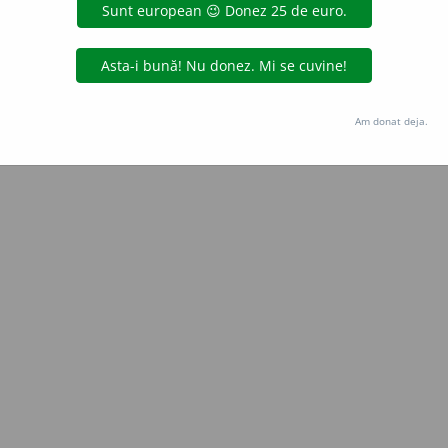
Copyright © 2004-2026 dexonline (https://dexonline.ro)
area datelor de pe acest site, inclusiv prin orice metode de extragere automată (web s
dul nostru prealabil scris, cu excepția seturilor de date oferite oficial spre utilizare pub
Am donat deja.
licență
confidențialitate
găzduit de
Hosterion