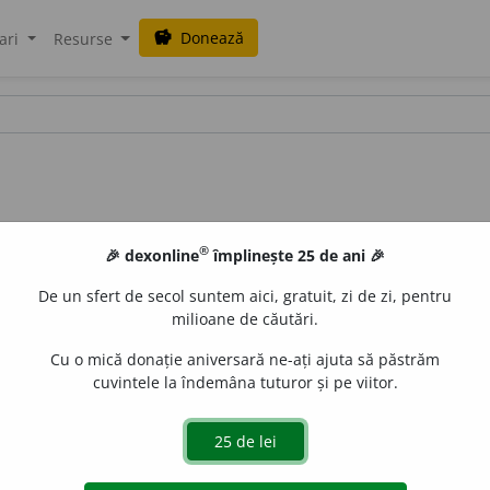
Donează
savings
ari
Resurse
®
🎉 dexonline
împlinește 25 de ani 🎉
De un sfert de secol suntem aici, gratuit, zi de zi, pentru
milioane de căutări.
Cu o mică donație aniversară ne-ați ajuta să păstrăm
cuvintele la îndemâna tuturor și pe viitor.
. sg.
an
u
rică,
pl.
an
u
rice
de
siveco
acțiuni