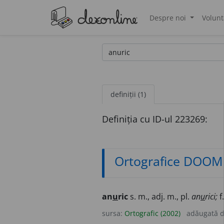
Despre noi
Volunt
®
definiții (1)
Definiția cu ID-ul 223269:
Ortografice DOOM
an
u
ric
s. m., adj. m., pl.
an
u
rici;
f
sursa:
Ortografic (2002)
adăugată 