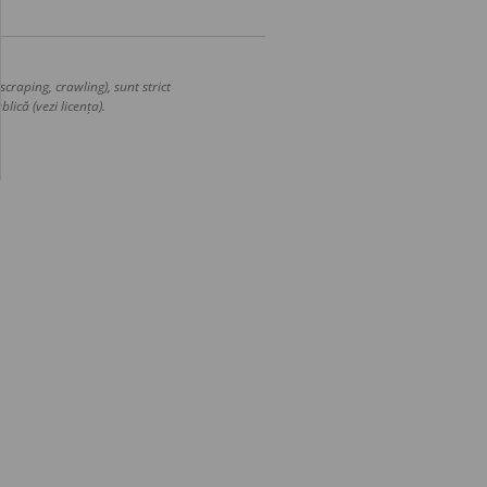
craping, crawling), sunt strict
lică (vezi licența).