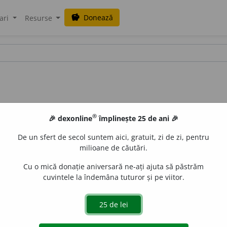
Donează
savings
ari
Resurse
®
🎉 dexonline
împlinește 25 de ani 🎉
De un sfert de secol suntem aici, gratuit, zi de zi, pentru
milioane de căutări.
Cu o mică donație aniversară ne-ați ajuta să păstrăm
cuvintele la îndemâna tuturor și pe viitor.
. (
a 4
și
oară,
pl.
orĭ
).
Vechĭ. Rar azĭ
(Trans. Ban. Maram.). Cît