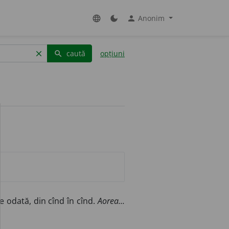
Anonim
language
dark_mode
person
caută
opțiuni
clear
search
e odată, din cînd în cînd.
Aorea...