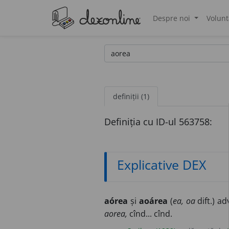
Despre noi
Volunt
®
definiții (1)
Definiția cu ID-ul 563758:
Explicative DEX
aórea
și
aoárea
(
ea, oa
dift.) adv
aorea,
cînd... cînd.