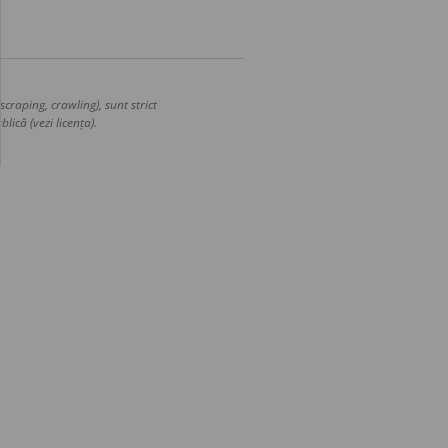
craping, crawling), sunt strict
lică (vezi licența).