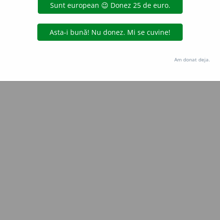
LauraGellner
acțiuni
Copyright © 2004-2026 dexonline (https://dexonline.ro)
area datelor de pe acest site, inclusiv prin orice metode de extragere automată (web s
Am donat deja.
dul nostru prealabil scris, cu excepția seturilor de date oferite oficial spre utilizare pub
licență
confidențialitate
găzduit de
Hosterion