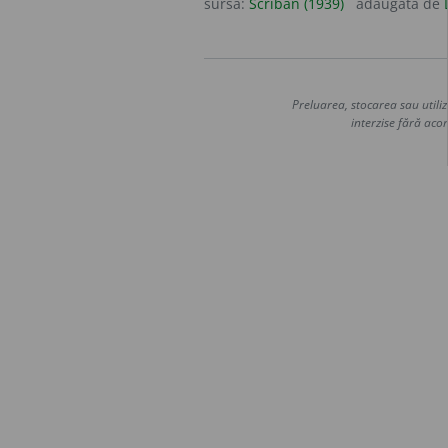
sursa:
Scriban (1939)
adăugată de
Preluarea, stocarea sau utiliz
interzise fără acor