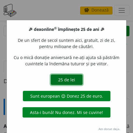
Donează
savings
®
®
🎉 dexonline
împlinește 25 de ani 🎉
caută
clear
search
De un sfert de secol suntem aici, gratuit, zi de zi,
opțiuni
pentru milioane de căutări.
Cu o mică donație aniversară ne-ați ajuta să păstrăm
cuvintele la îndemâna tuturor și pe viitor.
pronunție
(3)
volume_up
definiții (1)
Definiția cu ID-ul 828708:
Explicative DEX
AP
E
NDICE,
apendice,
s. n.
1.
(În forma accentuată
Am donat deja.