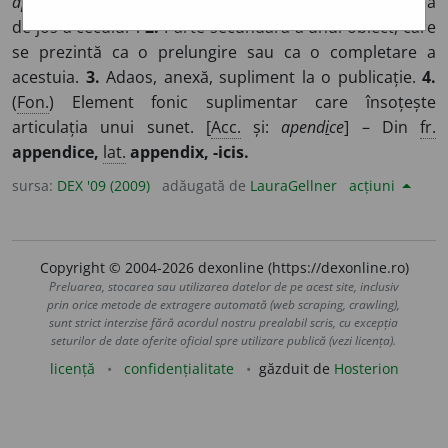
apend
i
ce)
Mică prelungire a tubului intestinal, în partea
2
de jos a cecului
.
2.
Parte secundară a unui obiect, care
se prezintă ca o prelungire sau ca o completare a
acestuia.
3.
Adaos, anexă, supliment la o publicație.
4.
(
Fon.
) Element fonic suplimentar care însoțește
articulația unui sunet. [
Acc.
și:
apend
i
ce
] – Din
fr.
appendice,
lat.
appendix, -icis.
sursa:
DEX '09 (2009)
adăugată de
LauraGellner
acțiuni
Copyright © 2004-2026 dexonline (https://dexonline.ro)
Preluarea, stocarea sau utilizarea datelor de pe acest site, inclusiv
prin orice metode de extragere automată (web scraping, crawling),
sunt strict interzise fără acordul nostru prealabil scris, cu excepția
seturilor de date oferite oficial spre utilizare publică (vezi licența).
licență
confidențialitate
găzduit de
Hosterion