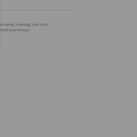
craping, crawling), sunt strict
lică (vezi licența).