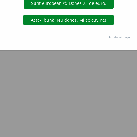
Copyright © 2004-2026 dexonline (https://dexonline.ro)
area datelor de pe acest site, inclusiv prin orice metode de extragere automată (web s
dul nostru prealabil scris, cu excepția seturilor de date oferite oficial spre utilizare pub
Am donat deja.
licență
confidențialitate
găzduit de
Hosterion