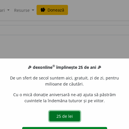
Donează
savings
ari
Resurse
®
🎉 dexonline
împlinește 25 de ani 🎉
De un sfert de secol suntem aici, gratuit, zi de zi, pentru
milioane de căutări.
Cu o mică donație aniversară ne-ați ajuta să păstrăm
cuvintele la îndemâna tuturor și pe viitor.
art.
apofon
i
ei
;
pl.
apofon
i
i
,
art.
apofon
i
ile
(
desp.
-ni-i-
)
e
gall
acțiuni