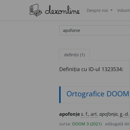
Despre noi
Volunt
®
definiții (1)
Definiția cu ID-ul 1323534:
Ortografice DOOM
apofon
i
e
s.
f.
,
art.
apofon
i
a
,
g.-d.
sursa:
DOOM 3 (2021)
adăugată d