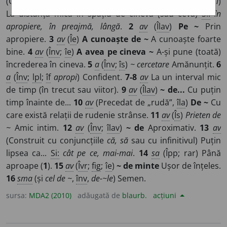
(Construit și cu pronumele personal în dativ,
îf
~-mi, ~-ți
)
La distanță mică în spațiu de cineva (sau ceva)
Si:
în
apropiere, în preajmă, lângă
.
2
av
(
Îlav
)
Pe ~
Prin
apropiere.
3
av
(
Îe
)
A cunoaște de ~
A cunoaște foarte
bine.
4
av
(
Înv
;
îe
)
A avea pe cineva ~
A-și pune (toată)
încrederea în cineva.
5
a
(
Înv
;
îs
)
~ cercetare
Amănunțit.
6
a
(
Înv
;
lpl
;
îf
apropi
) Confident.
7-8
av
La un interval mic
de timp (în trecut sau viitor).
9
av
(
Îlav
)
~ de...
Cu puțin
timp înainte de...
10
av
(Precedat de „rudă”,
îla
)
De ~
Cu
care există relații de rudenie strânse.
11
av
(
Îs
)
Prieten de
~
Amic intim.
12
av
(
Înv
;
îlav
)
~ de
Aproximativ.
13
av
(Construit cu conjuncțiile
că, să
sau cu infinitivul) Puțin
lipsea ca...
Si:
cât pe ce, mai-mai
.
14
sa
(Îpp; rar) Până
aproape (
1
).
15
av
(
Îvr
;
fig
;
îe
)
~ de minte
Ușor de înțeles.
16
sma
(și
cel de ~
,
înv
,
de-~le
) Semen.
sursa:
MDA2 (2010)
adăugată de
blaurb.
acțiuni