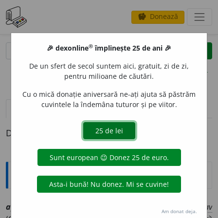
Donează
savings
®
®
🎉 dexonline
împlinește 25 de ani 🎉
caută
clear
search
De un sfert de secol suntem aici, gratuit, zi de zi,
opțiuni
pentru milioane de căutări.
Cu o mică donație aniversară ne-ați ajuta să păstrăm
cuvintele la îndemâna tuturor și pe viitor.
pronunție
(50)
volume_up
definiții (1)
Definiția cu ID-ul 1015144:
Explicative DEX
apro
a
pe
[
At:
COD. VOR. 118/6 /
E:
ml
ad-prope
]
1
av
Am donat deja.