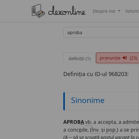
Despre noi
Volunt
®
pronunție
(23)
volume_up
definiții (1)
Definiția cu ID-ul 968203:
Sinonime
APROB
A
vb.
a accepta, a admite, 
a conc
e
de, (
înv.
și
pop.
) a se pri
(A ~ să se scoată postul vacant la c