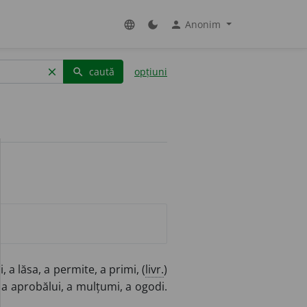
Anonim
language
dark_mode
person
caută
opțiuni
clear
search
, a lăsa, a permite, a primi, (
livr.
)
) a aprobălui, a mulțumi, a ogodi.