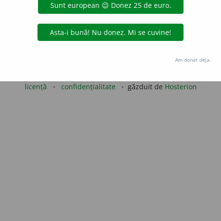
 de
LauraGellner
acțiuni
Copyright © 2004-2026 dexonline (https://dexonline.ro)
Am donat deja.
area datelor de pe acest site, inclusiv prin orice metode de extragere automată (web s
dul nostru prealabil scris, cu excepția seturilor de date oferite oficial spre utilizare pub
licență
confidențialitate
găzduit de
Hosterion