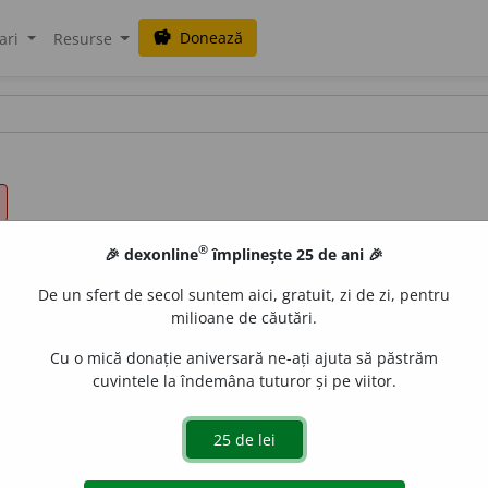
Donează
savings
ari
Resurse
®
🎉 dexonline
împlinește 25 de ani 🎉
De un sfert de secol suntem aici, gratuit, zi de zi, pentru
milioane de căutări.
Cu o mică donație aniversară ne-ați ajuta să păstrăm
cuvintele la îndemâna tuturor și pe viitor.
a consimți, a încuviința, a se îndupleca, a îngădui, a se învoi
nde, (
înv.
și
reg.
) a se pleca, (
Mold.
și
Bucov.
) a pozvoli, (
înv.
oncurs.)