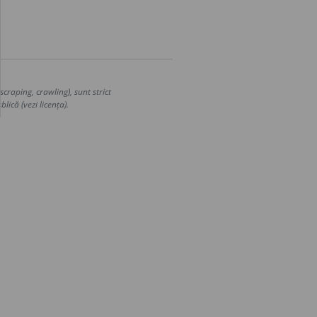
craping, crawling), sunt strict
lică (vezi licența).