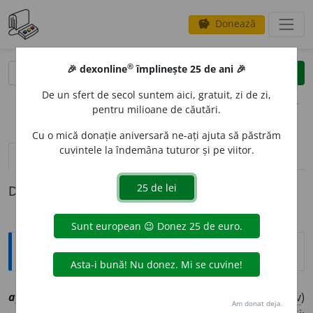
Donează
savings
®
®
🎉 dexonline
împlinește 25 de ani 🎉
caută
clear
search
De un sfert de secol suntem aici, gratuit, zi de zi,
opțiuni
pentru milioane de căutări.
Cu o mică donație aniversară ne-ați ajuta să păstrăm
cuvintele la îndemâna tuturor și pe viitor.
pronunție
(50)
volume_up
definiții (1)
Definiția cu ID-ul 1015451:
Explicative DEX
1
ap
u
s
sn
[
At:
PSALT. SCH. 154/14 /
V:
(
înv
)
app~
/
Pl:
(
înv
)
Am donat deja.