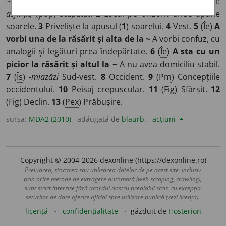
~e, ~uri
/
E:
apune
]
1
Trecere a unui astru sub orizont
Si:
asfințit,
(
pop
)
scăpătat
.
2
Locul pe orizont unde apune
soarele.
3
Priveliște la apusul (
1
) soarelui.
4
Vest.
5
(
Îe
)
A
vorbi una de la răsărit și alta de la ~
A vorbi confuz, cu
analogii și legături prea îndepărtate.
6
(
Îe
)
A sta cu un
picior la răsărit și altul la ~
A nu avea domiciliu stabil.
7
(
Îs
)
-miazăzi
Sud-vest.
8
Occident.
9
(
Pm
) Concepțiile
occidentului.
10
Peisaj crepuscular.
11
(
Fig
) Sfârșit.
12
(
Fig
) Declin.
13
(
Pex
) Prăbușire.
sursa:
MDA2 (2010)
adăugată de
blaurb.
acțiuni
Copyright © 2004-2026 dexonline (https://dexonline.ro)
Preluarea, stocarea sau utilizarea datelor de pe acest site, inclusiv
prin orice metode de extragere automată (web scraping, crawling),
sunt strict interzise fără acordul nostru prealabil scris, cu excepția
seturilor de date oferite oficial spre utilizare publică (vezi licența).
licență
confidențialitate
găzduit de
Hosterion