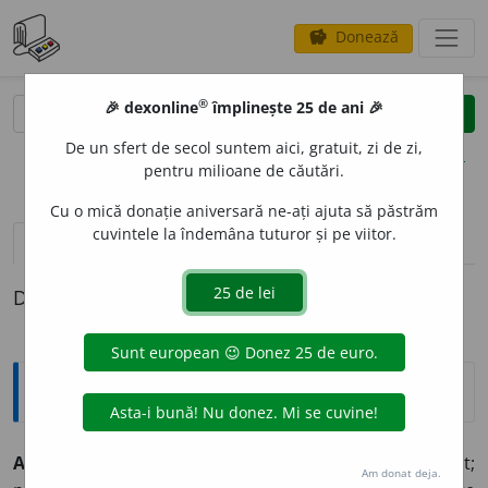
Donează
savings
®
®
🎉 dexonline
împlinește 25 de ani 🎉
caută
clear
search
De un sfert de secol suntem aici, gratuit, zi de zi,
opțiuni
pentru milioane de căutări.
Cu o mică donație aniversară ne-ați ajuta să păstrăm
cuvintele la îndemâna tuturor și pe viitor.
pronunție
(50)
volume_up
definiții (1)
Definiția cu ID-ul 30394:
Explicative DEX
1
AP
U
S
,
apusuri,
s. n.
1.
Trecere a unui astru sub orizont;
Am donat deja.