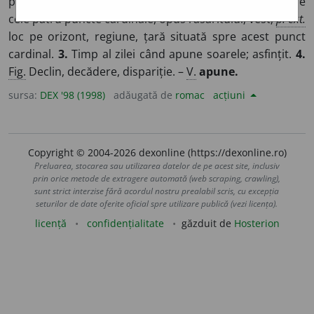
priveliște oferită de soare când apune.
2.
Unul dintre
cele patru puncte cardinale, opus răsăritului; vest;
p. ext.
loc pe orizont, regiune, țară situată spre acest punct
cardinal.
3.
Timp al zilei când apune soarele; asfințit.
4.
Fig.
Declin, decădere, dispariție. –
V.
apune.
sursa:
DEX '98 (1998)
adăugată de
romac
acțiuni
Copyright © 2004-2026 dexonline (https://dexonline.ro)
Preluarea, stocarea sau utilizarea datelor de pe acest site, inclusiv
prin orice metode de extragere automată (web scraping, crawling),
sunt strict interzise fără acordul nostru prealabil scris, cu excepția
seturilor de date oferite oficial spre utilizare publică (vezi licența).
licență
confidențialitate
găzduit de
Hosterion