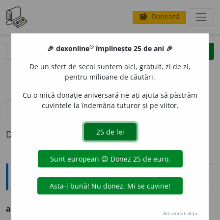
Donează
savings
®
®
🎉 dexonline
împlinește 25 de ani 🎉
caută
clear
search
De un sfert de secol suntem aici, gratuit, zi de zi,
opțiuni
pentru milioane de căutări.
Cu o mică donație aniversară ne-ați ajuta să păstrăm
cuvintele la îndemâna tuturor și pe viitor.
pronunție
(50)
volume_up
definiții (1)
Definiția cu ID-ul 1323675:
Ortografice DOOM
2
1
ar
vb.
aux.
v.
ave
a
Am donat deja.