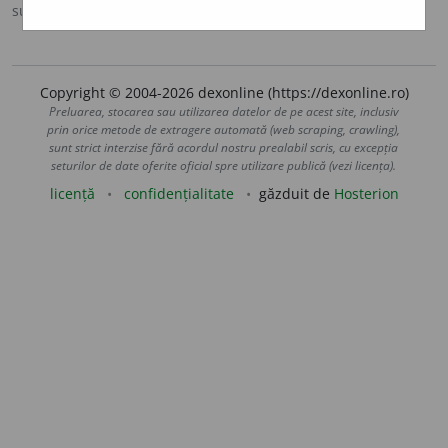
sursa:
DOOM 3 (2021)
adăugată de
gall
acțiuni
Copyright © 2004-2026 dexonline (https://dexonline.ro)
Preluarea, stocarea sau utilizarea datelor de pe acest site, inclusiv
prin orice metode de extragere automată (web scraping, crawling),
sunt strict interzise fără acordul nostru prealabil scris, cu excepția
seturilor de date oferite oficial spre utilizare publică (vezi licența).
licență
confidențialitate
găzduit de
Hosterion