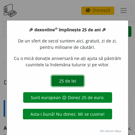
Donează
savings
®
®
🎉 dexonline
împlinește 25 de ani 🎉
caută
clear
search
De un sfert de secol suntem aici, gratuit, zi de zi,
opțiuni
pentru milioane de căutări.
Cu o mică donație aniversară ne-ați ajuta să păstrăm
cuvintele la îndemâna tuturor și pe viitor.
pronunție
(17)
volume_up
definiții (1)
Definiția cu ID-ul 449414:
Explicative DEX
ARBITR
A
R, -Ă
I.
adj.
1. (făcut) după bunul plac, abuziv,
Am donat deja.