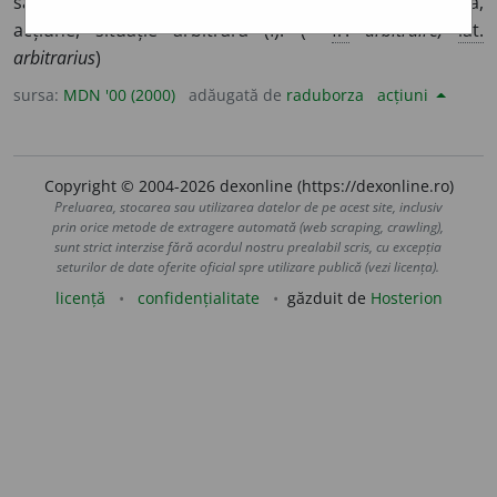
samavolnic. 2. (făcut) la întâmplare. II.
s. n.
faptă,
acțiune, situație arbitrară (I). (<
fr.
arbitraire,
lat.
arbitrarius
)
sursa:
MDN '00 (2000)
adăugată de
raduborza
acțiuni
Copyright © 2004-2026 dexonline (https://dexonline.ro)
Preluarea, stocarea sau utilizarea datelor de pe acest site, inclusiv
prin orice metode de extragere automată (web scraping, crawling),
sunt strict interzise fără acordul nostru prealabil scris, cu excepția
seturilor de date oferite oficial spre utilizare publică (vezi licența).
licență
confidențialitate
găzduit de
Hosterion