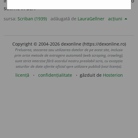
insipid, incolor și inodor care se află în proporțiune de o
sutime în aer.
sursa:
Scriban (1939)
adăugată de
LauraGellner
acțiuni
Copyright © 2004-2026 dexonline (https://dexonline.ro)
Preluarea, stocarea sau utilizarea datelor de pe acest site, inclusiv
prin orice metode de extragere automată (web scraping, crawling),
sunt strict interzise fără acordul nostru prealabil scris, cu excepția
seturilor de date oferite oficial spre utilizare publică (vezi licența).
licență
confidențialitate
găzduit de
Hosterion