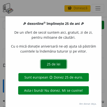
Donează
savings
®
®
🎉 dexonline
împlinește 25 de ani 🎉
caută
clear
search
De un sfert de secol suntem aici, gratuit, zi de zi,
opțiuni
pentru milioane de căutări.
Cu o mică donație aniversară ne-ați ajuta să păstrăm
cuvintele la îndemâna tuturor și pe viitor.
definiții (1)
Definiția cu ID-ul 564425:
Explicative DEX
*argón
n. (vgr. „nelucrător”).
Chim.
Un gaz simplu
Am donat deja.