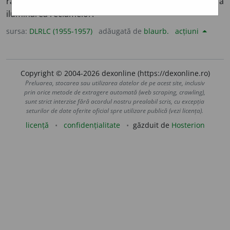
rare, întrebuințat la umplerea becurilor electrice și la
iluminarea reclamelor.
sursa:
DLRLC (1955-1957)
adăugată de
blaurb.
acțiuni
Copyright © 2004-2026 dexonline (https://dexonline.ro)
Preluarea, stocarea sau utilizarea datelor de pe acest site, inclusiv
prin orice metode de extragere automată (web scraping, crawling),
sunt strict interzise fără acordul nostru prealabil scris, cu excepția
seturilor de date oferite oficial spre utilizare publică (vezi licența).
licență
confidențialitate
găzduit de
Hosterion