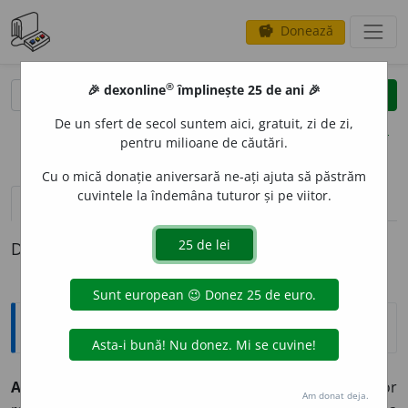
Donează
savings
®
®
🎉 dexonline
împlinește 25 de ani 🎉
caută
clear
search
De un sfert de secol suntem aici, gratuit, zi de zi,
opțiuni
pentru milioane de căutări.
Cu o mică donație aniversară ne-ați ajuta să păstrăm
cuvintele la îndemâna tuturor și pe viitor.
definiții (1)
Definiția cu ID-ul 895123:
Explicative DEX
ARG
O
N
s. n.
Gaz incolor și inodor din grupa gazelor
Am donat deja.