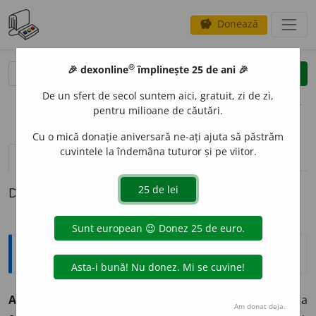
Donează
savings
®
®
🎉 dexonline
împlinește 25 de ani 🎉
caută
clear
search
De un sfert de secol suntem aici, gratuit, zi de zi,
opțiuni
pentru milioane de căutări.
Cu o mică donație aniversară ne-ați ajuta să păstrăm
cuvintele la îndemâna tuturor și pe viitor.
definiții (1)
Definiția cu ID-ul 530124:
Explicative DEX
ARHID
U
CE,
arhiduci,
s. m.
Titlu dat prinților din fosta
Am donat deja.