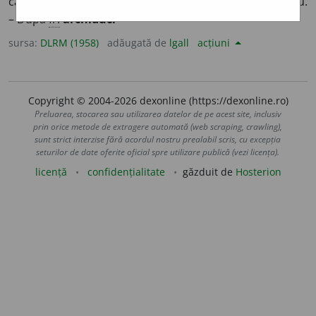
casă imperială a Austriei; bărbat care poartă acest titlu.
– După
fr.
archiduc.
sursa:
DLRM (1958)
adăugată de
lgall
acțiuni
Copyright © 2004-2026 dexonline (https://dexonline.ro)
Preluarea, stocarea sau utilizarea datelor de pe acest site, inclusiv
prin orice metode de extragere automată (web scraping, crawling),
sunt strict interzise fără acordul nostru prealabil scris, cu excepția
seturilor de date oferite oficial spre utilizare publică (vezi licența).
licență
confidențialitate
găzduit de
Hosterion