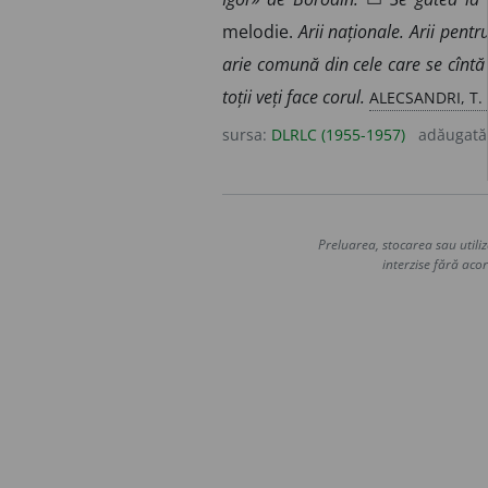
melodie.
Arii naționale. Arii pentr
arie comună din cele care se cîntă 
ALECSANDRI, T. 
toții veți face corul.
sursa:
DLRLC (1955-1957)
adăugată
Preluarea, stocarea sau utiliz
interzise fără acor