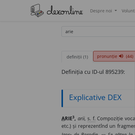
Despre noi
Volunt
®
pronunție
(44)
volume_up
definiții (1)
Definiția cu ID-ul 895239:
Explicative DEX
3
A
RIE
,
arii,
s. f.
Compoziție vocal
etc.) și reprezentînd un fragme
Igor» de Borodin.
▭
Se gătea la 