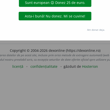
u balet. ▭ Tristele vechi mucegaiuri... Să ardă: Furtuna pe naiuri 
ODOBESCU, S.
vesel pe trîmbița de vînătoare.
III 94.
Am să vă cî
I
290. – Pronunțat: -
ri-e.
Am donat deja.
 de
blaurb.
acțiuni
Copyright © 2004-2026 dexonline (https://dexonline.ro)
area datelor de pe acest site, inclusiv prin orice metode de extragere automată (web s
dul nostru prealabil scris, cu excepția seturilor de date oferite oficial spre utilizare pub
licență
confidențialitate
găzduit de
Hosterion