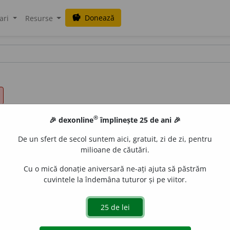
Donează
savings
ari
Resurse
®
🎉 dexonline
împlinește 25 de ani 🎉
De un sfert de secol suntem aici, gratuit, zi de zi, pentru
milioane de căutări.
Cu o mică donație aniversară ne-ați ajuta să păstrăm
cuvintele la îndemâna tuturor și pe viitor.
ă cu caracter liric-dramatic, adesea cu acompaniament de
nt dintr-o lucrare muzicală mai vastă (operă, operetă etc.)
oglindă, fredonînd aria din vodevilul rusesc «Kozakă stihotvor