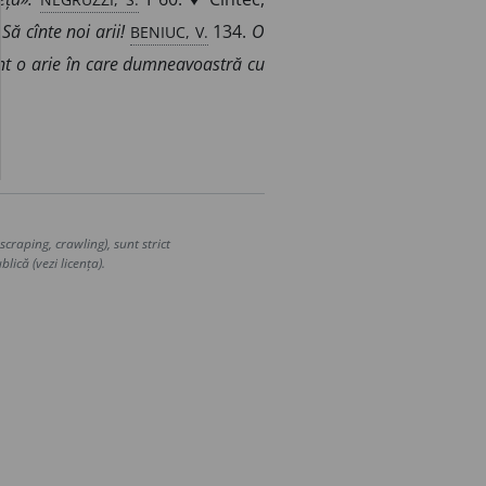
BENIUC, V.
Să cînte noi arii!
134.
O
nt o arie în care dumneavoastră cu
craping, crawling), sunt strict
lică (vezi licența).