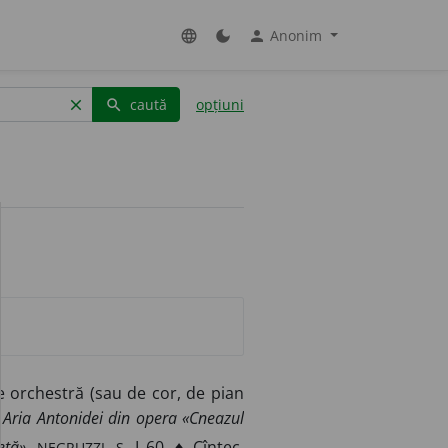
Anonim
language
dark_mode
person
caută
opțiuni
clear
search
 orchestră (sau de cor, de pian
.
Aria Antonidei din opera «Cneazul
NEGRUZZI, S.
eță».
I 60. ♦ Cîntec,