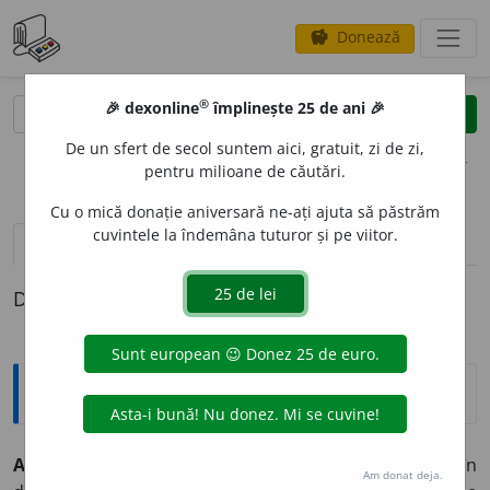
Donează
savings
®
®
🎉 dexonline
împlinește 25 de ani 🎉
caută
clear
search
De un sfert de secol suntem aici, gratuit, zi de zi,
opțiuni
pentru milioane de căutări.
Cu o mică donație aniversară ne-ați ajuta să păstrăm
cuvintele la îndemâna tuturor și pe viitor.
definiții (1)
Definiția cu ID-ul 32763:
Explicative DEX
ARN
I
CI
s. n.
Bumbac răsucit într-un singur fir și vopsit în
Am donat deja.