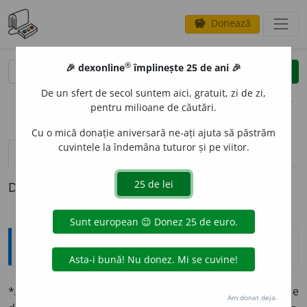
Donează
savings
®
®
🎉 dexonline
împlinește 25 de ani 🎉
caută
clear
search
De un sfert de secol suntem aici, gratuit, zi de zi,
opțiuni
pentru milioane de căutări.
Cu o mică donație aniversară ne-ați ajuta să păstrăm
cuvintele la îndemâna tuturor și pe viitor.
pronunție
(13)
volume_up
definiții (1)
Definiția cu ID-ul 1333973:
Explicative DEX
*
ARTIF
I
CIU
(
pl.
-
icii
)
sn.
1 Mijloc prin care se caută să se
Am donat deja.