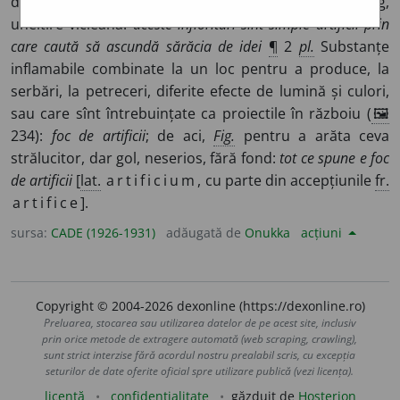
dea altă înfățișare unui lucru, se ascunde ceva, vicleșug,
uneltire vicleană:
aceste înflorituri sînt simple artificii prin
care caută să ascundă sărăcia de idei
¶
2
pl.
Substanțe
inflamabile combinate la un loc pentru a produce, la
serbări, la petreceri, diferite efecte de lumină și culori,
sau care sînt întrebuințate ca proiectile în războiu (
🖼
234):
foc de artificii
; de aci,
Fig.
pentru a arăta ceva
strălucitor, dar gol, neserios, fără fond:
tot ce spune e foc
de artificii
[
lat.
artificium
, cu parte din accepțiunile
fr.
artifice
].
sursa:
CADE (1926-1931)
adăugată de
Onukka
acțiuni
Copyright © 2004-2026 dexonline (https://dexonline.ro)
Preluarea, stocarea sau utilizarea datelor de pe acest site, inclusiv
prin orice metode de extragere automată (web scraping, crawling),
sunt strict interzise fără acordul nostru prealabil scris, cu excepția
seturilor de date oferite oficial spre utilizare publică (vezi licența).
licență
confidențialitate
găzduit de
Hosterion