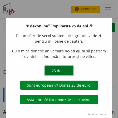
Donează
savings
®
®
🎉 dexonline
împlinește 25 de ani 🎉
caută
clear
search
De un sfert de secol suntem aici, gratuit, zi de zi,
opțiuni
pentru milioane de căutări.
Cu o mică donație aniversară ne-ați ajuta să păstrăm
cuvintele la îndemâna tuturor și pe viitor.
definiții (1)
Definiția cu ID-ul 394766:
Explicative DEX
ARTR
O
ZIC, -Ă
adj.
,
s.m.
și
f.
(Suferind) de artroză. [<
fr.
Am donat deja.