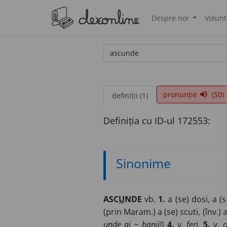
Despre noi
Volunt
®
pronunție
(50)
volume_up
definiții (1)
Definiția cu ID-ul 172553:
Sinonime
ASC
U
NDE
vb.
1.
a (se) dosi, a (se
(prin Maram.) a (se) scuti, (înv.)
unde ai ~ banii!)
4.
v.
feri.
5.
v.
a