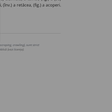
 (înv.) a retăcea, (fig.) a acoperi.
craping, crawling), sunt strict
lică (vezi licența).