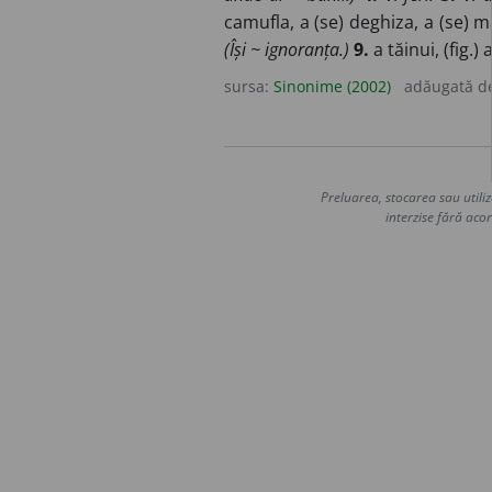
camufla, a (se) deghiza, a (se) 
(Își ~ ignoranța.)
9.
a tăinui, (fig.)
sursa:
Sinonime (2002)
adăugată d
Preluarea, stocarea sau utiliz
interzise fără acor