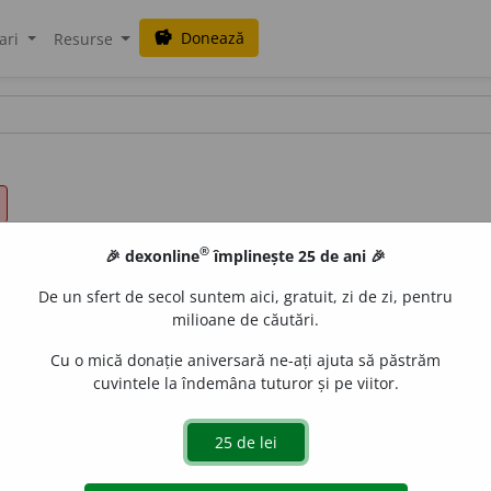
Donează
savings
ari
Resurse
®
🎉 dexonline
împlinește 25 de ani 🎉
De un sfert de secol suntem aici, gratuit, zi de zi, pentru
milioane de căutări.
Cu o mică donație aniversară ne-ați ajuta să păstrăm
cuvintele la îndemâna tuturor și pe viitor.
) mistui, (rar) a (se) tăinui, (pop.) a (se) piti, a (se) pitula, 
 a (se) supune.
(S-a ~ în pădure.)
2.
a se băga.
(S-a ~ sub pat.)
3.
coperi.
6.
a masca, a voala.
(Norii ~ lumina soarelui.)
7.
a (s