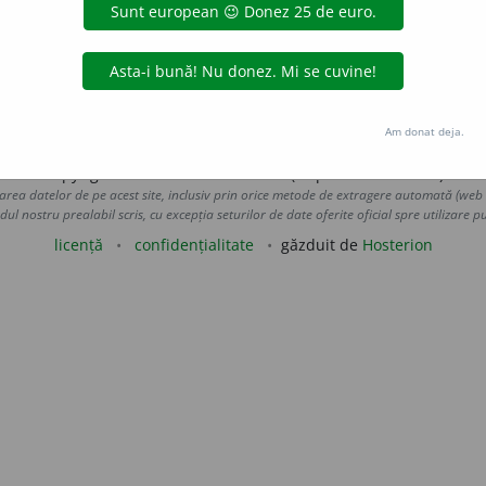
masca.
(~ adevărul.)
8.
a masca, a tăinui, (înv. și reg.) a tăgădui,
 a înăbuși.
(Și-a ~ durerea.)
e
siveco
acțiuni
Am donat deja.
Copyright © 2004-2026 dexonline (https://dexonline.ro)
area datelor de pe acest site, inclusiv prin orice metode de extragere automată (web s
dul nostru prealabil scris, cu excepția seturilor de date oferite oficial spre utilizare pub
licență
confidențialitate
găzduit de
Hosterion