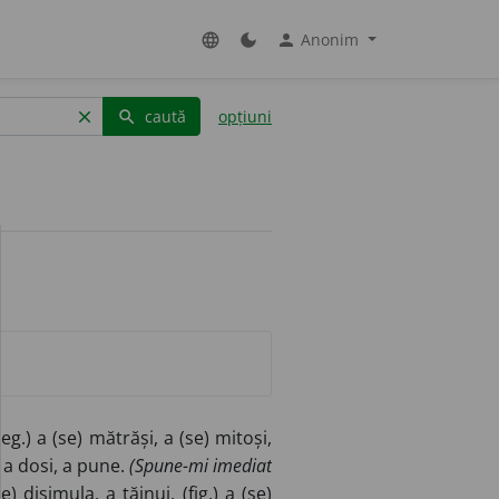
Anonim
language
dark_mode
person
caută
opțiuni
clear
search
(reg.) a (se) mătrăși, a (se) mitoși,
a dosi, a pune.
(Spune-mi imediat
e) disimula, a tăinui, (fig.) a (se)