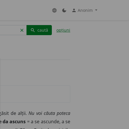
Anonim
language
dark_mode
person
caută
opțiuni
clear
search
ăsit de alții.
Nu voi căuta poteca
e da ascuns
= a se ascunde, a se