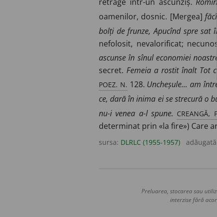
retrage într-un ascunziș.
Romîn
oamenilor, dosnic. [Mergea]
făc
bolți de frunze, Apucînd spre sat î
nefolosit, nevalorificat; necuno
ascunse în sînul economiei noastr
secret.
Femeia a rostit înalt Tot c
POEZ. N.
128.
Uncheșule... am între
ce, dară în inima ei se strecură o 
CREANGĂ, P
nu-i venea a-l spune.
determinat prin «la fire») Care a
sursa:
DLRLC (1955-1957)
adăugată
Preluarea, stocarea sau utiliz
interzise fără acor