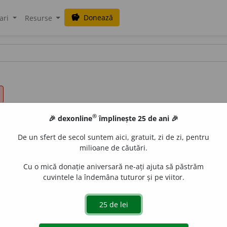
Donează
savings
ari
Resurse
®
🎉 dexonline
împlinește 25 de ani 🎉
De un sfert de secol suntem aici, gratuit, zi de zi, pentru
milioane de căutări.
Cu o mică donație aniversară ne-ați ajuta să păstrăm
cuvintele la îndemâna tuturor și pe viitor.
.
Așezat intenționat astfel, încît să nu poată fi văzut sau g
BENIUC, V.
unză.
134. ◊ (Adverbial, neobișnuit, în
expr.
)
A s