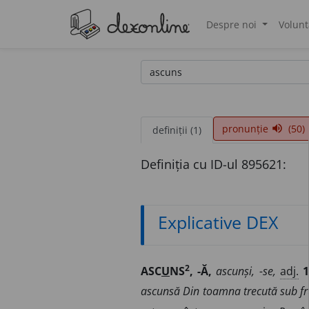
Despre noi
Volunt
®
pronunție
(50)
volume_up
definiții (1)
Definiția cu ID-ul 895621:
Explicative DEX
2
ASC
U
NS
, -Ă,
ascunși, -se,
adj.
1
ascunsă Din toamna trecută sub fr