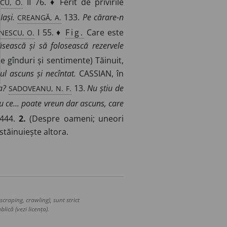
CU, O.
II 76. ♦ Ferit de privirile
CREANGĂ, A.
Iași.
133.
Pe cărare-n
NESCU, O.
I 55. ♦
Fig.
Care este
găsească și să folosească rezervele
e gînduri și sentimente) Tăinuit,
ul ascuns și necîntat.
CASSIAN, în
SADOVEANU, N. F.
a?
13.
Nu știu de
iu ce... poate vreun dar ascuns, care
444.
2.
(Despre oameni; uneori
stăinuiește altora.
craping, crawling), sunt strict
lică (vezi licența).