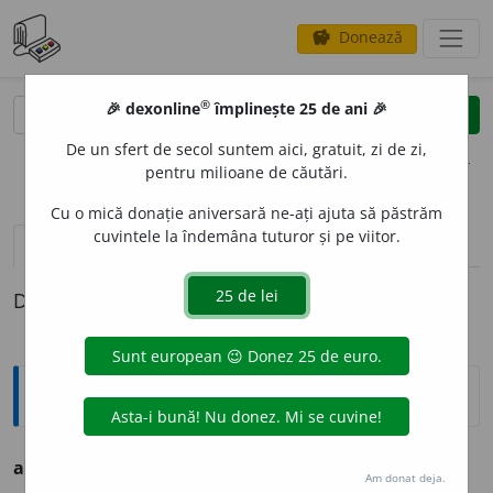
Donează
savings
®
®
🎉 dexonline
împlinește 25 de ani 🎉
caută
clear
search
De un sfert de secol suntem aici, gratuit, zi de zi,
opțiuni
pentru milioane de căutări.
Cu o mică donație aniversară ne-ați ajuta să păstrăm
cuvintele la îndemâna tuturor și pe viitor.
pronunție
(50)
volume_up
definiții (1)
Definiția cu ID-ul 1130983:
Ortografice DOOM
asemenea
Am donat deja.