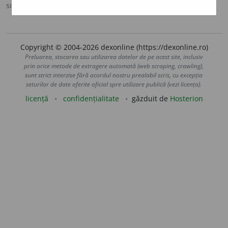
sursa:
MDO (1953)
adăugată de
Ladislau Strifler
acțiuni
Copyright © 2004-2026 dexonline (https://dexonline.ro)
Preluarea, stocarea sau utilizarea datelor de pe acest site, inclusiv
prin orice metode de extragere automată (web scraping, crawling),
sunt strict interzise fără acordul nostru prealabil scris, cu excepția
seturilor de date oferite oficial spre utilizare publică (vezi licența).
licență
confidențialitate
găzduit de
Hosterion