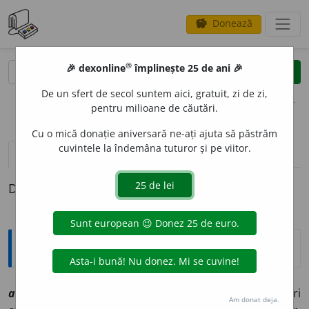
Donează
savings
®
®
🎉 dexonline
împlinește 25 de ani 🎉
caută
clear
search
De un sfert de secol suntem aici, gratuit, zi de zi,
opțiuni
pentru milioane de căutări.
Cu o mică donație aniversară ne-ați ajuta să păstrăm
cuvintele la îndemâna tuturor și pe viitor.
definiții (1)
Definiția cu ID-ul 1018697:
Explicative DEX
3
asfalt
e
ne
sfp
[
At:
DN
/
E:
fr
asphaltènes
] Hidrocarburi
Am donat deja.