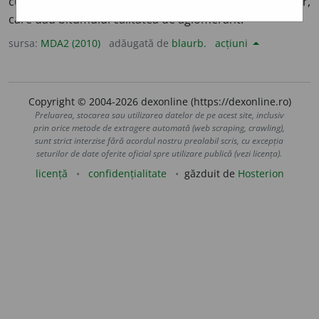
cu masă moleculară mare, constituente ale asfalturilor,
care dau bitumului calitatea de aglomerant.
sursa:
MDA2 (2010)
adăugată de
blaurb.
acțiuni
Copyright © 2004-2026 dexonline (https://dexonline.ro)
Preluarea, stocarea sau utilizarea datelor de pe acest site, inclusiv
prin orice metode de extragere automată (web scraping, crawling),
sunt strict interzise fără acordul nostru prealabil scris, cu excepția
seturilor de date oferite oficial spre utilizare publică (vezi licența).
licență
confidențialitate
găzduit de
Hosterion