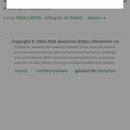
A provoca sau a suferi o asfixie (
1
).
3-4
(
Pex
) A omorî sau
a muri prin asfixie (
1
).
sursa:
MDA2 (2010)
adăugată de
blaurb.
acțiuni
Copyright © 2004-2026 dexonline (https://dexonline.ro)
Preluarea, stocarea sau utilizarea datelor de pe acest site, inclusiv
prin orice metode de extragere automată (web scraping, crawling),
sunt strict interzise fără acordul nostru prealabil scris, cu excepția
seturilor de date oferite oficial spre utilizare publică (vezi licența).
licență
confidențialitate
găzduit de
Hosterion