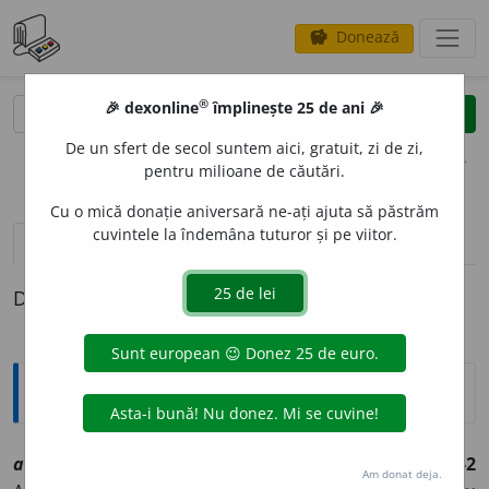
Donează
savings
®
®
🎉 dexonline
împlinește 25 de ani 🎉
caută
clear
search
De un sfert de secol suntem aici, gratuit, zi de zi,
opțiuni
pentru milioane de căutări.
Cu o mică donație aniversară ne-ați ajuta să păstrăm
cuvintele la îndemâna tuturor și pe viitor.
pronunție
(1)
volume_up
definiții (1)
Definiția cu ID-ul 1018709:
Explicative DEX
asfixi
a
vtr
[
At:
DA /
P:
~xi-a
/
Pzi:
~i
e
z
/
E:
fr
asphyxier
]
1-2
Am donat deja.