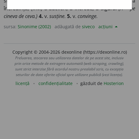
siguripsi.
(Se ~ împotriva accidentelor.)
2.
v.
garanta.
3.
a
încredința, (înv.) a adeveri, a încrede, a sigura.
(A ~ pe
cineva de ceva.)
4.
v.
susține.
5.
v.
convinge.
sursa:
Sinonime (2002)
adăugată de
siveco
acțiuni
Copyright © 2004-2026 dexonline (https://dexonline.ro)
Preluarea, stocarea sau utilizarea datelor de pe acest site, inclusiv
prin orice metode de extragere automată (web scraping, crawling),
sunt strict interzise fără acordul nostru prealabil scris, cu excepția
seturilor de date oferite oficial spre utilizare publică (vezi licența).
licență
confidențialitate
găzduit de
Hosterion