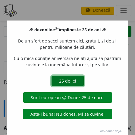
Donează
savings
®
®
🎉 dexonline
împlinește 25 de ani 🎉
caută
clear
search
De un sfert de secol suntem aici, gratuit, zi de zi,
opțiuni
pentru milioane de căutări.
Cu o mică donație aniversară ne-ați ajuta să păstrăm
cuvintele la îndemâna tuturor și pe viitor.
pronunție
(50)
volume_up
definiții (1)
Definiția cu ID-ul 172612:
Sinonime
ASIGUR
A
vb.
1.
(EC.)
(înv.) a (se) asiguripsi, a (se)
Am donat deja.